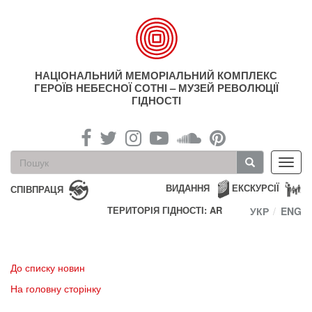
Перейти
до
основного
матеріалу
НАЦІОНАЛЬНИЙ МЕМОРІАЛЬНИЙ КОМПЛЕКС
ГЕРОЇВ НЕБЕСНОЇ СОТНІ – МУЗЕЙ РЕВОЛЮЦІЇ
ГІДНОСТІ
Пошукова
Toggl
форма
navig
Пошук
ВИДАННЯ
ЕКСКУРСІЇ
СПІВПРАЦЯ
ТЕРИТОРІЯ ГІДНОСТІ: AR
УКР
ENG
До списку новин
На головну сторінку