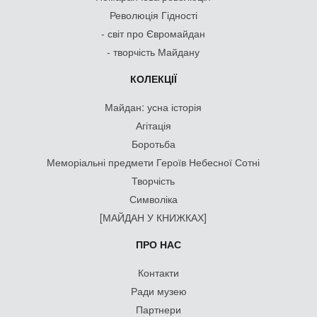
Революція Гідності
- світ про Євромайдан
- творчість Майдану
КОЛЕКЦІЇ
Майдан: усна історія
Агітація
Боротьба
Меморіальні предмети Героїв Небесної Сотні
Творчість
Символіка
[МАЙДАН У КНИЖКАХ]
ПРО НАС
Контакти
Ради музею
Партнери