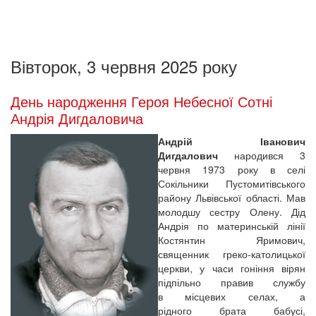
Вівторок, 3 червня 2025 року
День народження Героя Небесної Сотні
Андрія Дигдаловича
Андрій Іванович
Дигдалович
народився 3
червня 1973 року в селі
Сокільники Пустомитівського
району Львівської області. Мав
молодшу сестру Олену. Дід
Андрія по материнській лінії
Костянтин Яримович,
священник греко-католицької
церкви, у часи гоніння вірян
підпільно правив службу
в місцевих селах, а
рідного брата бабусі,