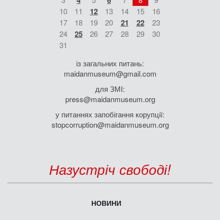
4
6
10
11
12
13
14
15
16
17
18
19
20
21
22
23
24
25
26
27
28
29
30
31
із загальних питань:
maidanmuseum@gmail.com
для ЗМІ:
press@maidanmuseum.org
у питаннях запобігання корупції:
stopcorruption@maidanmuseum.org
Назустріч свободі!
НОВИНИ