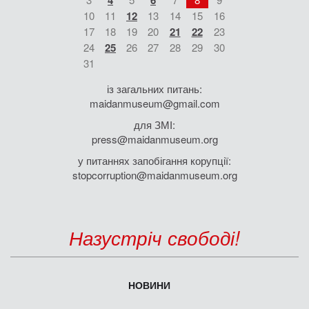
4
6
10
11
12
13
14
15
16
17
18
19
20
21
22
23
24
25
26
27
28
29
30
31
із загальних питань:
maidanmuseum@gmail.com
для ЗМІ:
press@maidanmuseum.org
у питаннях запобігання корупції:
stopcorruption@maidanmuseum.org
Назустріч свободі!
НОВИНИ