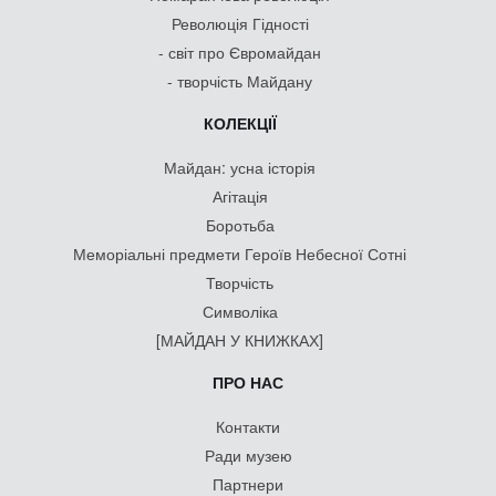
Революція Гідності
- світ про Євромайдан
- творчість Майдану
КОЛЕКЦІЇ
Майдан: усна історія
Агітація
Боротьба
Меморіальні предмети Героїв Небесної Сотні
Творчість
Символіка
[МАЙДАН У КНИЖКАХ]
ПРО НАС
Контакти
Ради музею
Партнери