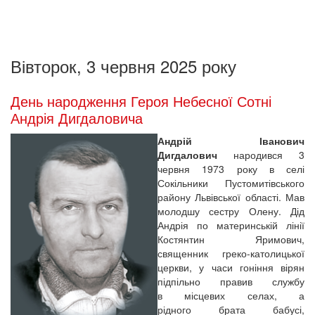
Вівторок, 3 червня 2025 року
День народження Героя Небесної Сотні
Андрія Дигдаловича
Андрій Іванович
Дигдалович
народився 3
червня 1973 року в селі
Сокільники Пустомитівського
району Львівської області. Мав
молодшу сестру Олену. Дід
Андрія по материнській лінії
Костянтин Яримович,
священник греко-католицької
церкви, у часи гоніння вірян
підпільно правив службу
в місцевих селах, а
рідного брата бабусі,