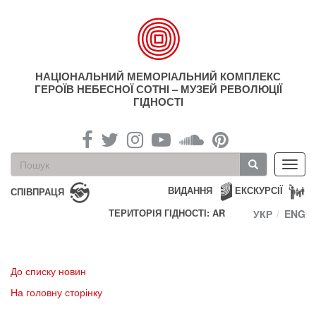
Перейти
до
основного
матеріалу
НАЦІОНАЛЬНИЙ МЕМОРІАЛЬНИЙ КОМПЛЕКС
ГЕРОЇВ НЕБЕСНОЇ СОТНІ – МУЗЕЙ РЕВОЛЮЦІЇ
ГІДНОСТІ
Пошукова
Toggl
форма
navig
Пошук
ВИДАННЯ
ЕКСКУРСІЇ
СПІВПРАЦЯ
ТЕРИТОРІЯ ГІДНОСТІ: AR
УКР
ENG
До списку новин
На головну сторінку