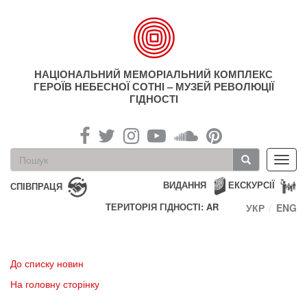
Перейти
до
основного
матеріалу
НАЦІОНАЛЬНИЙ МЕМОРІАЛЬНИЙ КОМПЛЕКС
ГЕРОЇВ НЕБЕСНОЇ СОТНІ – МУЗЕЙ РЕВОЛЮЦІЇ
ГІДНОСТІ
Пошукова
Toggl
форма
navig
Пошук
ВИДАННЯ
ЕКСКУРСІЇ
СПІВПРАЦЯ
ТЕРИТОРІЯ ГІДНОСТІ: AR
УКР
ENG
До списку новин
На головну сторінку