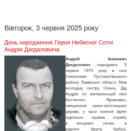
Вівторок, 3 червня 2025 року
День народження Героя Небесної Сотні
Андрія Дигдаловича
Андрій Іванович
Дигдалович
народився 3
червня 1973 року в селі
Сокільники Пустомитівського
району Львівської області. Мав
молодшу сестру Олену. Дід
Андрія по материнській лінії
Костянтин Яримович,
священник греко-католицької
церкви, у часи гоніння вірян
підпільно правив службу
в місцевих селах, а
рідного брата бабусі,