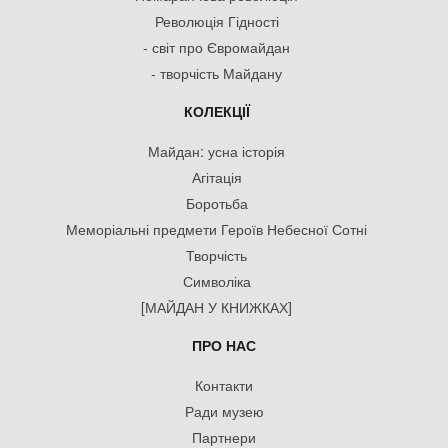
Революція Гідності
- світ про Євромайдан
- творчість Майдану
КОЛЕКЦІЇ
Майдан: усна історія
Агітація
Боротьба
Меморіальні предмети Героїв Небесної Сотні
Творчість
Символіка
[МАЙДАН У КНИЖКАХ]
ПРО НАС
Контакти
Ради музею
Партнери