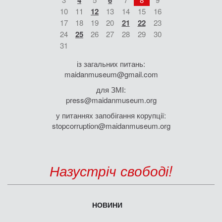
4
6
10
11
12
13
14
15
16
17
18
19
20
21
22
23
24
25
26
27
28
29
30
31
із загальних питань:
maidanmuseum@gmail.com
для ЗМІ:
press@maidanmuseum.org
у питаннях запобігання корупції:
stopcorruption@maidanmuseum.org
Назустріч свободі!
НОВИНИ