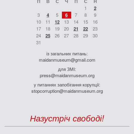
П
В
С
Ч
П
С
Н
1
2
3
4
5
6
7
8
9
10
11
12
13
14
15
16
17
18
19
20
21
22
23
24
25
26
27
28
29
30
31
із загальних питань:
maidanmuseum@gmail.com
для ЗМІ:
press@maidanmuseum.org
у питаннях запобігання корупції:
stopcorruption@maidanmuseum.org
Назустріч свободі!