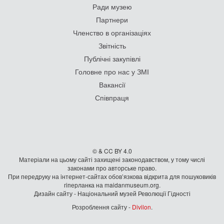
Ради музею
Партнери
Членство в організаціях
Звітність
Публічні закупівлі
Головне про нас у ЗМІ
Вакансії
Співпраця
© & CC BY 4.0
Матеріали на цьому сайті захищені законодавством, у тому числі
законами про авторське право.
При передруку на iнтернет-сайтах обов’язкова відкрита для пошуковиків
гiперланка на maidanmuseum.org.
Дизайн сайту - Національний музей Революції Гідності
Розроблення сайту -
Divilon
.