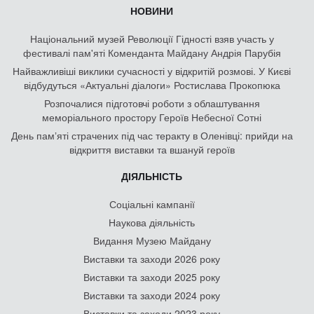
НОВИНИ
Національний музей Революції Гідності взяв участь у
фестивалі пам'яті Коменданта Майдану Андрія Парубія
Найважливіші виклики сучасності у відкритій розмові. У Києві
відбудуться «Актуальні діалоги» Ростислава Прокопюка
Розпочалися підготовчі роботи з облаштування
меморіального простору Героїв Небесної Сотні
День памʼяті страчених під час теракту в Оленівці: прийди на
відкриття виставки та вшануй героїв
ДІЯЛЬНІСТЬ
Соціальні кампанії
Наукова діяльність
Видання Музею Майдану
Виставки та заходи 2026 року
Виставки та заходи 2025 року
Виставки та заходи 2024 року
Виставки та заходи 2023 року