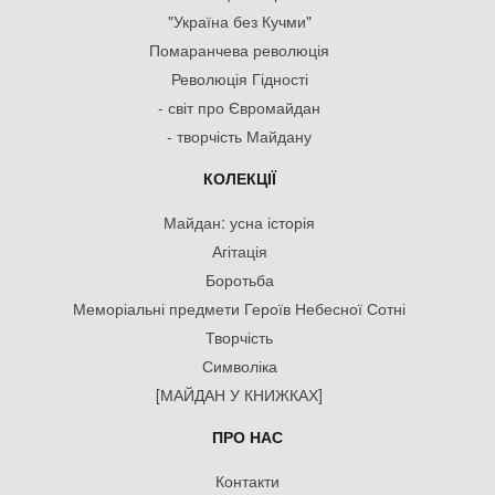
"Україна без Кучми"
Помаранчева революція
Революція Гідності
- світ про Євромайдан
- творчість Майдану
КОЛЕКЦІЇ
Майдан: усна історія
Агітація
Боротьба
Меморіальні предмети Героїв Небесної Сотні
Творчість
Символіка
[МАЙДАН У КНИЖКАХ]
ПРО НАС
Контакти