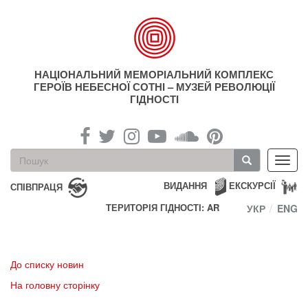
Перейти
до
основного
матеріалу
НАЦІОНАЛЬНИЙ МЕМОРІАЛЬНИЙ КОМПЛЕКС
ГЕРОЇВ НЕБЕСНОЇ СОТНІ – МУЗЕЙ РЕВОЛЮЦІЇ
ГІДНОСТІ
Пошукова
Toggl
форма
navig
Пошук
ВИДАННЯ
ЕКСКУРСІЇ
СПІВПРАЦЯ
ТЕРИТОРІЯ ГІДНОСТІ: AR
УКР
ENG
До списку новин
На головну сторінку