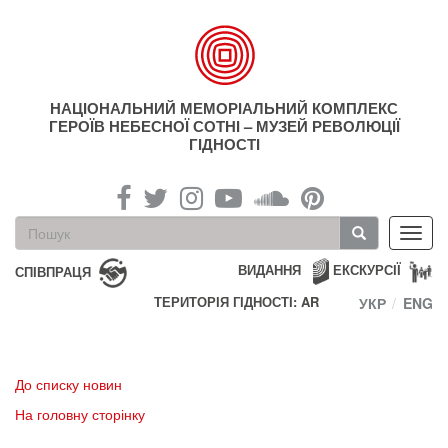
Перейти
до
основного
матеріалу
НАЦІОНАЛЬНИЙ МЕМОРІАЛЬНИЙ КОМПЛЕКС
ГЕРОЇВ НЕБЕСНОЇ СОТНІ – МУЗЕЙ РЕВОЛЮЦІЇ
ГІДНОСТІ
Пошукова
Toggl
форма
navig
Пошук
ВИДАННЯ
ЕКСКУРСІЇ
СПІВПРАЦЯ
ТЕРИТОРІЯ ГІДНОСТІ: AR
УКР
ENG
До списку новин
На головну сторінку