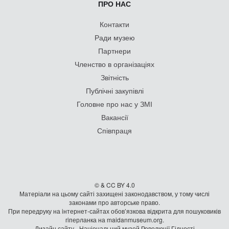
ПРО НАС
Контакти
Ради музею
Партнери
Членство в організаціях
Звітність
Публічні закупівлі
Головне про нас у ЗМІ
Вакансії
Співпраця
© & CC BY 4.0
Матеріали на цьому сайті захищені законодавством, у тому числі
законами про авторське право.
При передруку на iнтернет-сайтах обов’язкова відкрита для пошуковиків
гiперланка на maidanmuseum.org.
Дизайн сайту - Національний музей Революції Гідності