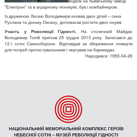
водієм на львівському заводі
"Електрон" та в аграрному технікумі, був і комбайнером.
Із дружиною Лесею Володимирв иховав двох дітей – сина
Руслана та доньку Оксану, допомагав ростити двох онуків
Участь у Революції Гідності.
На столичний Майдан
Володимир Топій приїхав 25 грудня 2013 року. Записався до
12-ї сотні Самооборони. Відповідав за збереження пожертв
для потреб протестувальників і чергував на барикадах.
Народився: 1955-04-26
НАЦІОНАЛЬНИЙ МЕМОРІАЛЬНИЙ КОМПЛЕКС ГЕРОЇВ
НЕБЕСНОЇ СОТНІ – МУЗЕЙ РЕВОЛЮЦІЇ ГІДНОСТІ