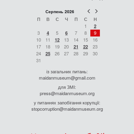
Попер
Наст
Серпень 2026
П
В
С
Ч
П
С
Н
1
2
3
4
5
6
7
8
9
10
11
12
13
14
15
16
17
18
19
20
21
22
23
24
25
26
27
28
29
30
31
із загальних питань:
maidanmuseum@gmail.com
для ЗМІ:
press@maidanmuseum.org
у питаннях запобігання корупції:
stopcorruption@maidanmuseum.org