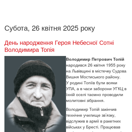
Субота, 26 квітня 2025 року
День народження Героя Небесної Сотні
Володимира Топія
Володимир Петрович Топій
народився 26 квітня 1955 року
на Львівщині в містечку Судова
Вишня Мостиського району.
У родині Топіїв були вояки
УПА, а в часи заборони УГКЦ в
їхній оселі таємно проводили
молитовні зібрання.
Володимир Топій закінчив
технічне училище зв’язку,
відслужив в армії в ракетних
військах у Бресті. Працював