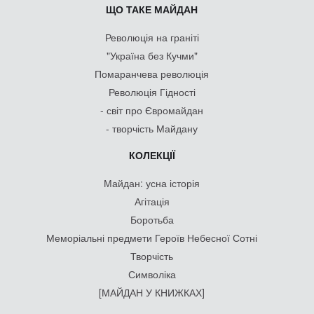
ЩО ТАКЕ МАЙДАН
Революція на граніті
"Україна без Кучми"
Помаранчева революція
Революція Гідності
- світ про Євромайдан
- творчість Майдану
КОЛЕКЦІЇ
Майдан: усна історія
Агітація
Боротьба
Меморіальні предмети Героїв Небесної Сотні
Творчість
Символіка
[МАЙДАН У КНИЖКАХ]