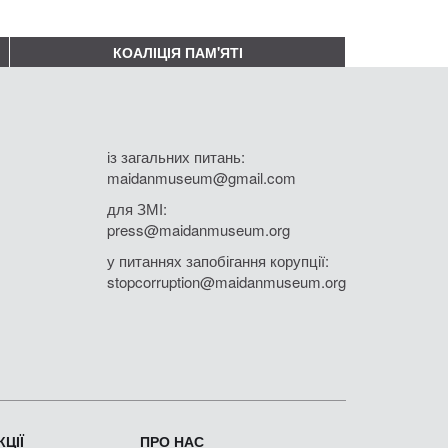
КОАЛІЦІЯ ПАМ'ЯТІ
із загальних питань:
maidanmuseum@gmail.com
для ЗМІ:
press@maidanmuseum.org
у питаннях запобігання корупції:
stopcorruption@maidanmuseum.org
ЦІЇ
ПРО НАС