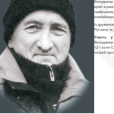
Володимир Т
армії в рак
львівському
комбайнер
Із дружино
Руслана та 
Участь у 
Володимир 
12-ї сотні 
потреб прот