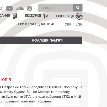
Пошукова
форма
Пошук
ДАННЯ
ЕКСКУРСІЇ
СПІВПРАЦЯ
ТЕРИТОРІЯ ГІДНОСТІ: AR
УКР
ENG
КОАЛІЦІЯ ПАМ'ЯТІ
Топія
 Петрович Топій
народився 26 квітня 1955 року на
 містечку Судова Вишня Мостиського району.
піїв були вояки УПА, а в часи заборони УГКЦ в їхній
о проводили молитовні зібрання.