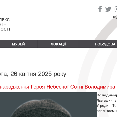
ВИ
ЛЕКС
І –
НОСТІ
МУЗЕЙ
ЛОКАЦІЇ
ПОБУДОВА
та, 26 квітня 2025 року
народження Героя Небесної Сотні Володимира 
Володимир
Львівщині в
У родині То
оселі таємн