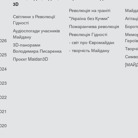
3D
Революція на граніті
Майдан
Світлини з Революції
"Україна без Кучми"
Агітац
Гідності
Помаранчева революція
Борот
Аудіоспогади учасників
Революція Гідності
Мемор
Майдану
2026
Героїв
- світ про Євромайдан
3D-панорами
Творчі
- творчість Майдану
Володимира Писаренка
2025
Симво
Проєкт Maidan3D
[МАЙД
2024
2023
2022
2021
2020