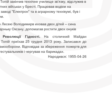
опій закінчив технічне училище зв’язку, відслужив в
етних військах у Бресті. Працював водієм на
 заводі "Електрон" та в аграрному технікумі, був і
ом.
ю Лесею Володимирв иховав двох дітей – сина
доньку Оксану, допомагав ростити двох онуків
Революції Гідності.
На столичний Майдан
Топій приїхав 25 грудня 2013 року. Записався до
Самооборони. Відповідав за збереження пожертв для
естувальників і чергував на барикадах.
Народився: 1955-04-26