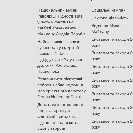
Національний музей
Соціальні кампанії
Революції Гідності взяв
Наукова діяльність
участь у фестивалі
Видання Музею
пам'яті Коменданта
Майдану
Майдану Андрія Парубія
Виставки та заходи 
Найважливіші виклики
року
сучасності у відкритій
Виставки та заходи 
розмові. У Києві
року
відбудуться «Актуальні
діалоги» Ростислава
Виставки та заходи 
Прокопюка
року
Розпочалися підготовчі
Виставки та заходи 
роботи з облаштування
року
меморіального простору
Виставки та заходи 
Героїв Небесної Сотні
року
День памʼяті страчених
Виставки та заходи 
під час теракту в
року
Оленівці: прийди на
Виставки та заходи 
відкриття виставки та
року
вшануй героїв