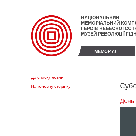
Перейти
до
основного
НАЦІОНАЛЬНИЙ
матеріалу
МЕМОРІАЛЬНИЙ КОМП
ГЕРОЇВ НЕБЕСНОЇ СОТН
МУЗЕЙ РЕВОЛЮЦІЇ ГІД
МЕМОРІАЛ
До списку новин
Субо
На головну сторінку
День 