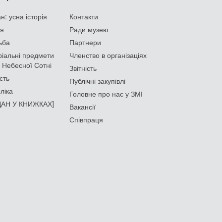
: усна історія
Контакти
ія
Ради музею
ьба
Партнери
іальні предмети
Членство в організаціях
 Небесної Сотні
Звітність
сть
Публічні закупівлі
ліка
Головне про нас у ЗМІ
АН У КНИЖКАХ]
Вакансії
Співпраця