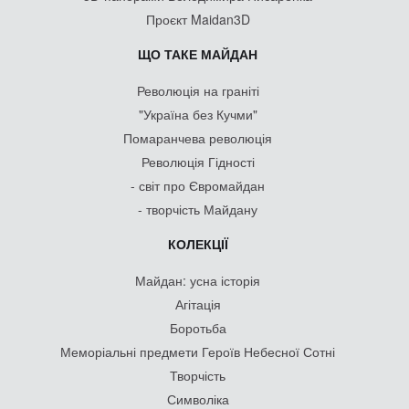
Проєкт Maidan3D
ЩО ТАКЕ МАЙДАН
Революція на граніті
"Україна без Кучми"
Помаранчева революція
Революція Гідності
- світ про Євромайдан
- творчість Майдану
КОЛЕКЦІЇ
Майдан: усна історія
Агітація
Боротьба
Меморіальні предмети Героїв Небесної Сотні
Творчість
Символіка