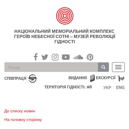
Перейти
до
основного
матеріалу
НАЦІОНАЛЬНИЙ МЕМОРІАЛЬНИЙ КОМПЛЕКС
ГЕРОЇВ НЕБЕСНОЇ СОТНІ – МУЗЕЙ РЕВОЛЮЦІЇ
ГІДНОСТІ
Пошукова
Toggl
форма
navig
Пошук
ВИДАННЯ
ЕКСКУРСІЇ
СПІВПРАЦЯ
ТЕРИТОРІЯ ГІДНОСТІ: AR
УКР
ENG
До списку новин
На головну сторінку