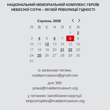
НАЦІОНАЛЬНИЙ МЕМОРІАЛЬНИЙ КОМПЛЕКС ГЕРОЇВ
НЕБЕСНОЇ СОТНІ – МУЗЕЙ РЕВОЛЮЦІЇ ГІДНОСТІ
Попер
Наст
Серпень 2026
П
В
С
Ч
П
С
Н
1
2
3
4
5
6
7
8
9
10
11
12
13
14
15
16
17
18
19
20
21
22
23
24
25
26
27
28
29
30
31
із загальних питань:
maidanmuseum@gmail.com
для ЗМІ:
press@maidanmuseum.org
у питаннях запобігання корупції:
stopcorruption@maidanmuseum.org