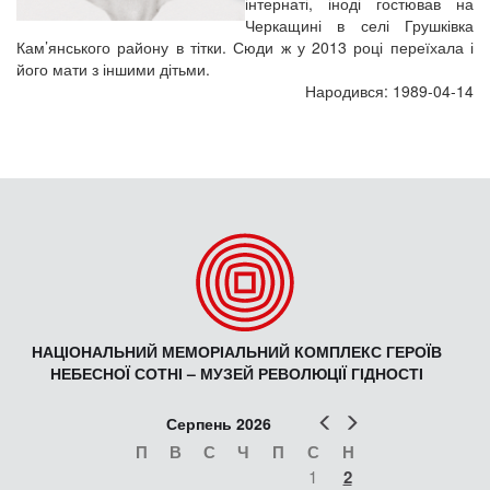
інтернаті, іноді гостював на
Черкащині в селі Грушківка
Кам’янського району в тітки. Сюди ж у 2013 році переїхала і
його мати з іншими дітьми.
Народився: 1989-04-14
НАЦІОНАЛЬНИЙ МЕМОРІАЛЬНИЙ КОМПЛЕКС ГЕРОЇВ
НЕБЕСНОЇ СОТНІ – МУЗЕЙ РЕВОЛЮЦІЇ ГІДНОСТІ
Попер
Наст
Серпень 2026
П
В
С
Ч
П
С
Н
1
2