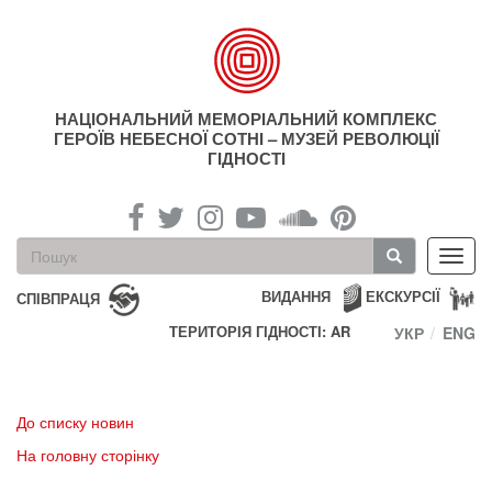
Перейти
до
основного
матеріалу
НАЦІОНАЛЬНИЙ МЕМОРІАЛЬНИЙ КОМПЛЕКС
ГЕРОЇВ НЕБЕСНОЇ СОТНІ – МУЗЕЙ РЕВОЛЮЦІЇ
ГІДНОСТІ
Пошукова
Toggl
форма
navig
Пошук
ВИДАННЯ
ЕКСКУРСІЇ
СПІВПРАЦЯ
ТЕРИТОРІЯ ГІДНОСТІ: AR
УКР
ENG
До списку новин
На головну сторінку