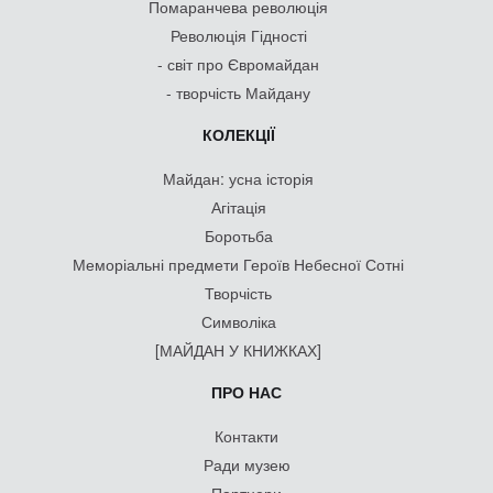
Помаранчева революція
Революція Гідності
- світ про Євромайдан
- творчість Майдану
КОЛЕКЦІЇ
Майдан: усна історія
Агітація
Боротьба
Меморіальні предмети Героїв Небесної Сотні
Творчість
Символіка
[МАЙДАН У КНИЖКАХ]
ПРО НАС
Контакти
Ради музею