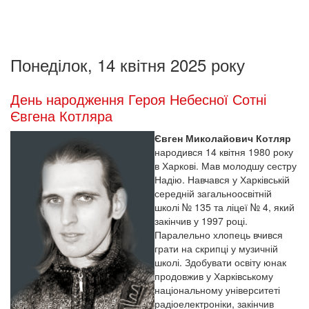
Понеділок, 14 квітня 2025 року
День народження Героя Небесної Сотні
Євгена Котляра
Євген Миколайович Котляр
народився 14 квітня 1980 року
в Харкові. Мав молодшу сестру
Надію. Навчався у Харківській
середній загальноосвітній
школі № 135 та ліцеї № 4, який
закінчив у 1997 році.
Паралельно хлопець вчився
грати на скрипці у музичній
школі. Здобувати освіту юнак
продовжив у Харківському
національному університеті
радіоелектроніки, закінчив