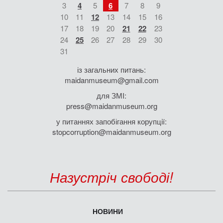
3
4
5
6
7
8
9
10
11
12
13
14
15
16
17
18
19
20
21
22
23
24
25
26
27
28
29
30
31
із загальних питань:
maidanmuseum@gmail.com
для ЗМІ:
press@maidanmuseum.org
у питаннях запобігання корупції:
stopcorruption@maidanmuseum.org
Назустріч свободі!
НОВИНИ