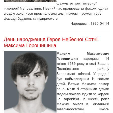
факультет комп’ютерної
інженерії й управління. Певний час працював за фахом, однак
згодом захопився промисловим альпінізмом – ремонтував
фасади будівель та підприємств.
Народився: 1980-04-14
День народження Героя Небесної Сотні
Максима Горошишина
Максим Максимович
Горошишин
народився 14
квітня 1989 року в селі Басань
Пологівського району
Запорізької області. У родині
був наймолодшим із восьми
дітей. Батько Максима помер
рано, мати зі старшими дітьми
згодом почала їздити за кордон
на заробітки. Із шести років
Максим вчився в Токмацькій
загальноосвітній школі-