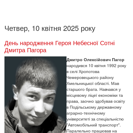
Четвер, 10 квітня 2025 року
День народження Героя Небесної Сотні
Дмитра Пагора
Дмитро Олексійович Пагор
народився 10 квітня 1992 року
в селі Хропотова
Чемеровецького району
Хмельницької області. Мав
старшого брата. Навчався у
місцевому ліцеї економіки та
права, заочно здобував освіту
в Подільському державному
аграрно-технічному
університеті за спеціальністю
"Автомобільний транспорт".
Паралельно працював на