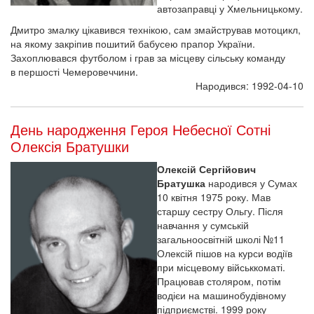
автозаправці у Хмельницькому.
Дмитро змалку цікавився технікою, сам змайстрував мотоцикл,
на якому закріпив пошитий бабусею прапор України.
Захоплювався футболом і грав за місцеву сільську команду
в першості Чемеровеччини.
Народився: 1992-04-10
День народження Героя Небесної Сотні
Олексія Братушки
Олексій Сергійович
Братушка
народився у Сумах
10 квітня 1975 року. Мав
старшу сестру Ольгу. Після
навчання у сумській
загальноосвітній школі №11
Олексій пішов на курси водіїв
при місцевому військкоматі.
Працював столяром, потім
водієи на машинобудівному
підприємстві. 1999 року