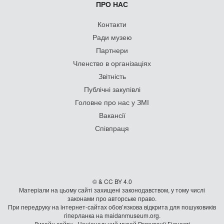
ПРО НАС
Контакти
Ради музею
Партнери
Членство в організаціях
Звітність
Публічні закупівлі
Головне про нас у ЗМІ
Вакансії
Співпраця
© & CC BY 4.0
Матеріали на цьому сайті захищені законодавством, у тому числі
законами про авторське право.
При передруку на iнтернет-сайтах обов’язкова відкрита для пошуковиків
гiперланка на maidanmuseum.org.
Дизайн сайту - Національний музей Революції Гідності