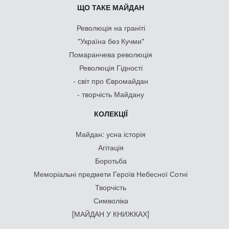
ЩО ТАКЕ МАЙДАН
Революція на граніті
"Україна без Кучми"
Помаранчева революція
Революція Гідності
- світ про Євромайдан
- творчість Майдану
КОЛЕКЦІЇ
Майдан: усна історія
Агітація
Боротьба
Меморіальні предмети Героїв Небесної Сотні
Творчість
Символіка
[МАЙДАН У КНИЖКАХ]