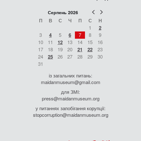
Попер
Наст
Серпень 2026
П
В
С
Ч
П
С
Н
1
2
3
4
5
6
7
8
9
10
11
12
13
14
15
16
17
18
19
20
21
22
23
24
25
26
27
28
29
30
31
із загальних питань:
maidanmuseum@gmail.com
для ЗМІ:
press@maidanmuseum.org
у питаннях запобігання корупції:
stopcorruption@maidanmuseum.org