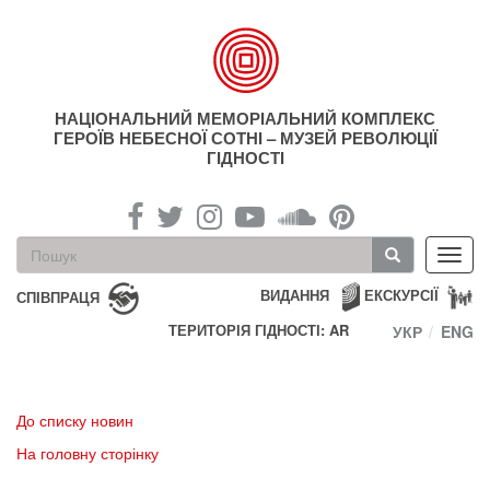
Перейти
до
основного
матеріалу
НАЦІОНАЛЬНИЙ МЕМОРІАЛЬНИЙ КОМПЛЕКС
ГЕРОЇВ НЕБЕСНОЇ СОТНІ – МУЗЕЙ РЕВОЛЮЦІЇ
ГІДНОСТІ
Пошукова
Toggl
форма
navig
Пошук
ВИДАННЯ
ЕКСКУРСІЇ
СПІВПРАЦЯ
ТЕРИТОРІЯ ГІДНОСТІ: AR
УКР
ENG
До списку новин
На головну сторінку