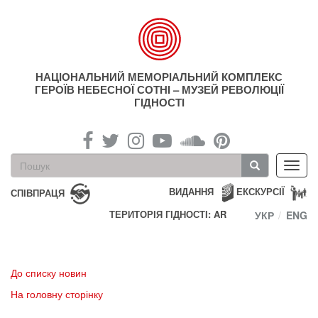
Перейти
до
основного
матеріалу
НАЦІОНАЛЬНИЙ МЕМОРІАЛЬНИЙ КОМПЛЕКС
ГЕРОЇВ НЕБЕСНОЇ СОТНІ – МУЗЕЙ РЕВОЛЮЦІЇ
ГІДНОСТІ
Пошукова
Toggl
форма
navig
Пошук
ВИДАННЯ
ЕКСКУРСІЇ
СПІВПРАЦЯ
ТЕРИТОРІЯ ГІДНОСТІ: AR
УКР
ENG
До списку новин
На головну сторінку