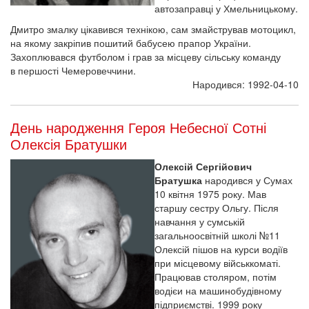
автозаправці у Хмельницькому.
Дмитро змалку цікавився технікою, сам змайстрував мотоцикл,
на якому закріпив пошитий бабусею прапор України.
Захоплювався футболом і грав за місцеву сільську команду
в першості Чемеровеччини.
Народився: 1992-04-10
День народження Героя Небесної Сотні
Олексія Братушки
Олексій Сергійович
Братушка
народився у Сумах
10 квітня 1975 року. Мав
старшу сестру Ольгу. Після
навчання у сумській
загальноосвітній школі №11
Олексій пішов на курси водіїв
при місцевому військкоматі.
Працював столяром, потім
водієи на машинобудівному
підприємстві. 1999 року