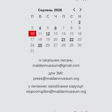
Попер
Наст
Серпень 2026
П
В
С
Ч
П
С
Н
1
2
3
4
5
6
7
8
9
10
11
12
13
14
15
16
17
18
19
20
21
22
23
24
25
26
27
28
29
30
31
із загальних питань:
maidanmuseum@gmail.com
для ЗМІ:
press@maidanmuseum.org
у питаннях запобігання корупції:
stopcorruption@maidanmuseum.org