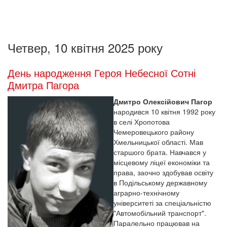
Четвер, 10 квітня 2025 року
День народження Героя Небесної Сотні
Дмитра Пагора
Дмитро Олексійович Пагор
народився 10 квітня 1992 року
в селі Хропотова
Чемеровецького району
Хмельницької області. Мав
старшого брата. Навчався у
місцевому ліцеї економіки та
права, заочно здобував освіту
в Подільському державному
аграрно-технічному
університеті за спеціальністю
"Автомобільний транспорт".
Паралельно працював на