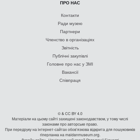
ПРО НАС
Контакти
Ради музею
Партнери
Членство в організаціях
Звітність
Публічні закупівлі
Головне про нас у ЗМІ
Вакансії
Співпраця
© & CC BY 4.0
Матеріали на цьому сайті захищені законодавством, у тому числі
законами про авторське право.
При передруку на iнтернет-сайтах обов’язкова відкрита для пошуковиків
гiперланка на maidanmuseum.org.
Дизайн сайту - Національний музей Революції Гідності