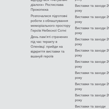
діалоги» Ростислава
Виставки та заходи 
Прокопюка
року
Розпочалися підготовчі
Виставки та заходи 
роботи з облаштування
року
меморіального простору
Виставки та заходи 
Героїв Небесної Сотні
року
День памʼяті страчених
Виставки та заходи 
під час теракту в
року
Оленівці: прийди на
Виставки та заходи 
відкриття виставки та
року
вшануй героїв
Виставки та заходи 
року
Виставки та заходи 
року
Виставки та заходи 
року
Виставки та заходи 
року
Виставки та заходи