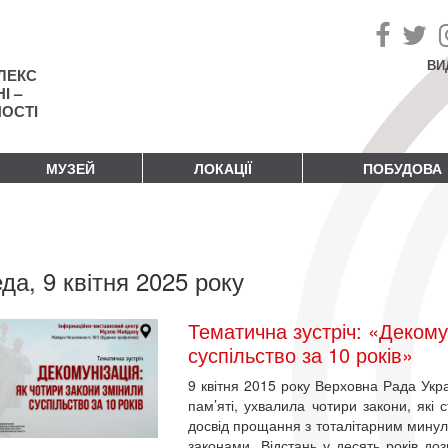
ВИ
ЛЕКС
І –
НОСТІ
МУЗЕЙ
ЛОКАЦІЇ
ПОБУДОВА
да, 9 квітня 2025 року
Тематична зустріч: «Декому
суспільство за 10 років»
9 квітня 2015 року Верховна Рада Украї
пам’яті, ухвалила чотири закони, які
досвід прощання з тоталітарним минул
законами. Відстань у десять років до