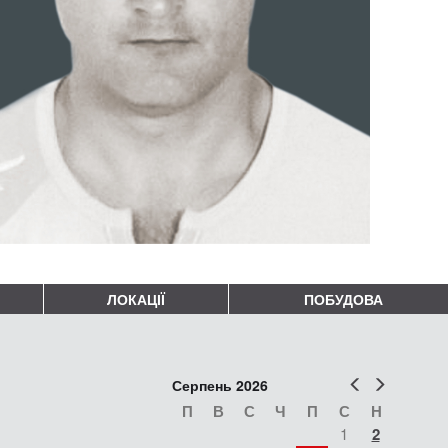
ЛОКАЦІЇ
ПОБУДОВА
Попер
Наст
Серпень 2026
П
В
С
Ч
П
С
Н
1
2