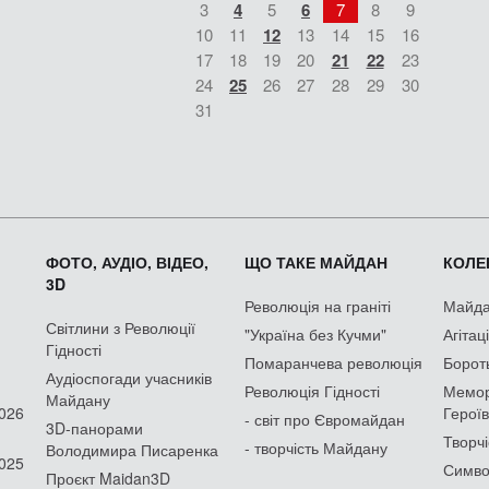
3
4
5
6
7
8
9
10
11
12
13
14
15
16
17
18
19
20
21
22
23
24
25
26
27
28
29
30
31
ФОТО, АУДІО, ВІДЕО,
ЩО ТАКЕ МАЙДАН
КОЛЕК
3D
Революція на граніті
Майдан
Світлини з Революції
"Україна без Кучми"
Агітац
Гідності
Помаранчева революція
Борот
Аудіоспогади учасників
Революція Гідності
Мемор
Майдану
2026
Героїв
- світ про Євромайдан
3D-панорами
Творчі
- творчість Майдану
Володимира Писаренка
2025
Симво
Проєкт Maidan3D