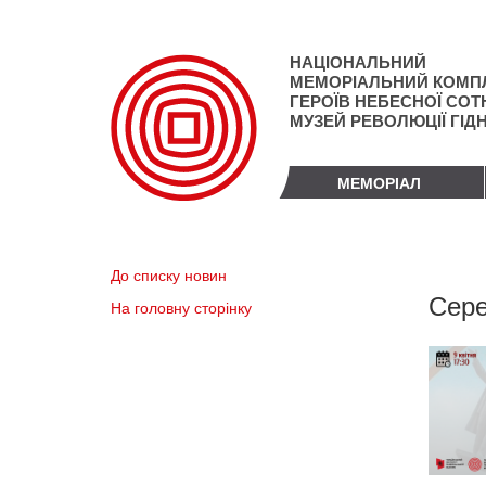
Перейти
до
основного
НАЦІОНАЛЬНИЙ
матеріалу
МЕМОРІАЛЬНИЙ КОМП
ГЕРОЇВ НЕБЕСНОЇ СОТН
МУЗЕЙ РЕВОЛЮЦІЇ ГІД
МЕМОРІАЛ
До списку новин
Сере
На головну сторінку