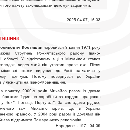
я того пакету законів.зивати декомунізаційними.
2025 04 07, 16:03
стишина
осипович Костишин
народився 9 квітня 1971 року
жній Струтинь Рожнятівського району Івано-
ої області. У підлітковому віці з Михайлом стався
ипадок, через який він утратив праве око. Після
я місцевої школи вирушив до Росії навчатися у
чному технікумі. Потому повернувся до України
 у лісництві на Івано-Франківщині.
а початку 2000-х років Михайло разом із двома
братами їздив на заробітки за кордон: працював
у Чехії, Польщі, Португалії. За спогадами рідних,
баченого там Михайло мріяв, що й Україна
иненою країною. У 2004 році разом із друзями він
 Києва підтримати Помаранчеву революцію.
Народився: 1971-04-09