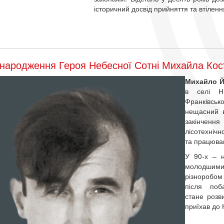
історичний досвід прийняття та втіленн
народження Героя Небесної Сотні Михайла Ко
Михайло Й
в селі Ни
Франківськ
нещасний в
закінченн
лісотехні
та працював
У 90-х – н
молодшими 
різноробом 
після по
стане розв
приїхав до