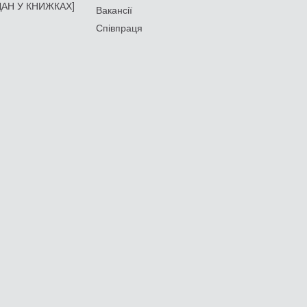
АН У КНИЖКАХ]
Вакансії
Співпраця