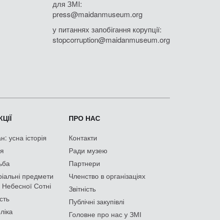
для ЗМІ:
press@maidanmuseum.org
у питаннях запобігання корупції:
stopcorruption@maidanmuseum.org
ЦІЇ
ПРО НАС
: усна історія
Контакти
ія
Ради музею
ьба
Партнери
іальні предмети
Членство в організаціях
 Небесної Сотні
Звітність
сть
Публічні закупівлі
ліка
Головне про нас у ЗМІ