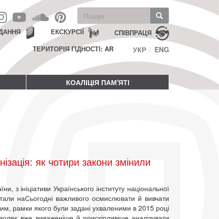
Пошукова
форма
Пошук
ДАННЯ
ЕКСКУРСІЇ
СПІВПРАЦЯ
ТЕРИТОРІЯ ГІДНОСТІ: AR
УКР
ENG
КОАЛІЦІЯ ПАМ'ЯТІ
нізація: як чотири закони змінили
ни, з ініціативи Українського інституту національної
 стали наСьогодні важливого осмислювати й вивчати
им, рамки якого були задані ухваленими в 2015 році
зволяє вже виваженіше й прискіпливіше аналізувати