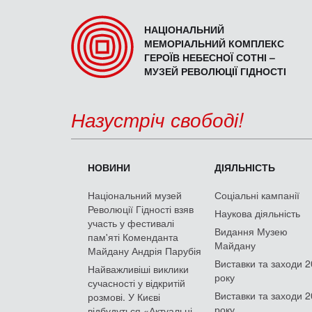
НАЦІОНАЛЬНИЙ
МЕМОРІАЛЬНИЙ КОМПЛЕКС
ГЕРОЇВ НЕБЕСНОЇ СОТНІ –
МУЗЕЙ РЕВОЛЮЦІЇ ГІДНОСТІ
Назустріч свободі!
НОВИНИ
ДІЯЛЬНІСТЬ
Національний музей
Соціальні кампанії
Революції Гідності взяв
Наукова діяльність
участь у фестивалі
Видання Музею
пам'яті Коменданта
Майдану
Майдану Андрія Парубія
Виставки та заходи 
Найважливіші виклики
року
сучасності у відкритій
Виставки та заходи 
розмові. У Києві
року
відбудуться «Актуальні