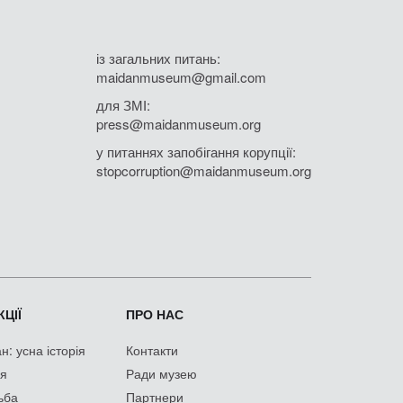
із загальних питань:
maidanmuseum@gmail.com
для ЗМІ:
press@maidanmuseum.org
у питаннях запобігання корупції:
stopcorruption@maidanmuseum.org
ЦІЇ
ПРО НАС
: усна історія
Контакти
ія
Ради музею
ьба
Партнери