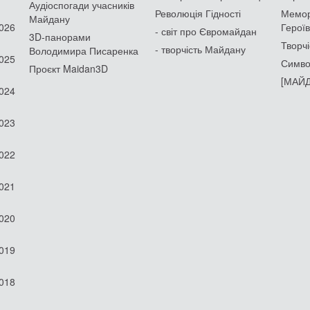
Аудіоспогади учасників
Революція Гідності
Мемор
Майдану
2026
Героїв
- світ про Євромайдан
3D-панорами
Творчі
- творчість Майдану
Володимира Писаренка
2025
Симво
Проєкт Maidan3D
[МАЙД
2024
2023
2022
2021
2020
2019
2018