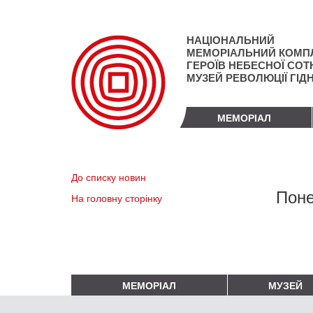
Перейти
до
основного
НАЦІОНАЛЬНИЙ
матеріалу
МЕМОРІАЛЬНИЙ КОМП
ГЕРОЇВ НЕБЕСНОЇ СОТН
МУЗЕЙ РЕВОЛЮЦІЇ ГІД
МЕМОРІАЛ
До списку новин
Поне
На головну сторінку
МЕМОРІАЛ
МУЗЕЙ