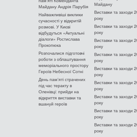
пам'яті Коменданта
Майдану
Майдану Андрія Парубія
Виставки та заходи 
Найважливіші виклики
року
сучасності у відкритій
Виставки та заходи 
розмові. У Києві
року
відбудуться «Актуальні
діалоги» Ростислава
Виставки та заходи 
Прокопюка
року
Розпочалися підготовчі
Виставки та заходи 
роботи з облаштування
року
меморіального простору
Виставки та заходи 
Героїв Небесної Сотні
року
День памʼяті страчених
Виставки та заходи 
під час теракту в
року
Оленівці: прийди на
Виставки та заходи 
відкриття виставки та
року
вшануй героїв
Виставки та заходи 
року
Виставки та заходи 
року