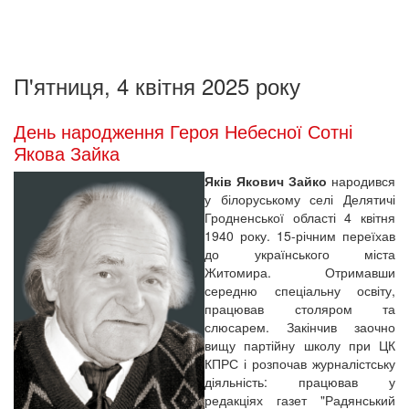
П'ятниця, 4 квітня 2025 року
День народження Героя Небесної Сотні
Якова Зайка
Яків Якович Зайко
народився
у білоруському селі Делятичі
Гродненської області 4 квітня
1940 року. 15-річним переїхав
до українського міста
Житомира. Отримавши
середню спеціальну освіту,
працював столяром та
слюсарем. Закінчив заочно
вищу партійну школу при ЦК
КПРС і розпочав журналістську
діяльність: працював у
редакціях газет "Радянський