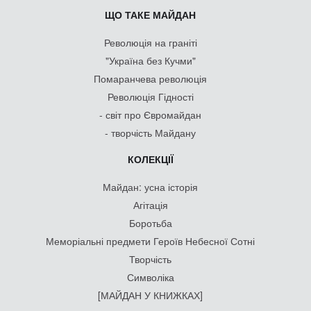
ЩО ТАКЕ МАЙДАН
Революція на граніті
"Україна без Кучми"
Помаранчева революція
Революція Гідності
- світ про Євромайдан
- творчість Майдану
КОЛЕКЦІЇ
Майдан: усна історія
Агітація
Боротьба
Меморіальні предмети Героїв Небесної Сотні
Творчість
Символіка
[МАЙДАН У КНИЖКАХ]