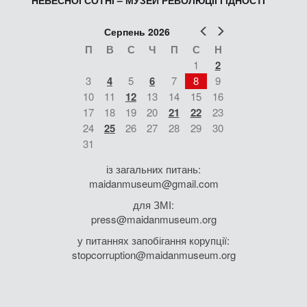
НЕБЕСНОЇ СОТНІ – МУЗЕЙ РЕВОЛЮЦІЇ ГІДНОСТІ
Попер
Наст
Серпень 2026
П
В
С
Ч
П
С
Н
1
2
3
4
5
6
7
8
9
10
11
12
13
14
15
16
17
18
19
20
21
22
23
24
25
26
27
28
29
30
31
із загальних питань:
maidanmuseum@gmail.com
для ЗМІ:
press@maidanmuseum.org
у питаннях запобігання корупції:
stopcorruption@maidanmuseum.org