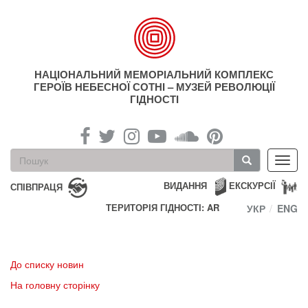
Перейти
до
основного
матеріалу
НАЦІОНАЛЬНИЙ МЕМОРІАЛЬНИЙ КОМПЛЕКС
ГЕРОЇВ НЕБЕСНОЇ СОТНІ – МУЗЕЙ РЕВОЛЮЦІЇ
ГІДНОСТІ
Пошукова
Toggl
форма
navig
Пошук
ВИДАННЯ
ЕКСКУРСІЇ
СПІВПРАЦЯ
ТЕРИТОРІЯ ГІДНОСТІ: AR
УКР
ENG
До списку новин
На головну сторінку