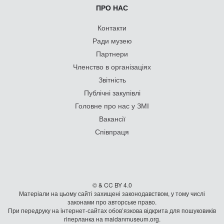
ПРО НАС
Контакти
Ради музею
Партнери
Членство в організаціях
Звітність
Публічні закупівлі
Головне про нас у ЗМІ
Вакансії
Співпраця
© & CC BY 4.0
Матеріали на цьому сайті захищені законодавством, у тому числі
законами про авторське право.
При передруку на iнтернет-сайтах обов’язкова відкрита для пошуковиків
гiперланка на maidanmuseum.org.