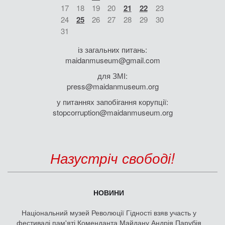
17
18
19
20
21
22
23
24
25
26
27
28
29
30
31
із загальних питань:
maidanmuseum@gmail.com
для ЗМІ:
press@maidanmuseum.org
у питаннях запобігання корупції:
stopcorruption@maidanmuseum.org
Назустріч свободі!
НОВИНИ
Національний музей Революції Гідності взяв участь у
фестивалі пам'яті Коменданта Майдану Андрія Парубія