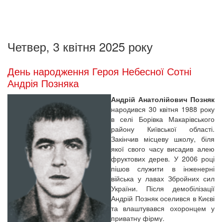
Четвер, 3 квітня 2025 року
День народження Героя Небесної Сотні
Андрія Позняка
Андрій Анатолійович Позняк
народився 30 квітня 1988 року
в селі Борівка Макарівського
району Київської області.
Закінчив місцеву школу, біля
якої свого часу висадив алею
фруктових дерев. У 2006 році
пішов служити в інженерні
війська у лавах Збройних сил
України. Після демобілізації
Андрій Позняк оселився в Києві
та влаштувався охоронцем у
приватну фірму.