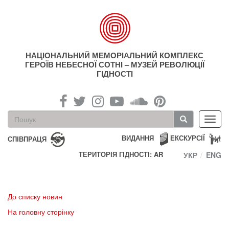
Перейти
до
основного
матеріалу
НАЦІОНАЛЬНИЙ МЕМОРІАЛЬНИЙ КОМПЛЕКС
ГЕРОЇВ НЕБЕСНОЇ СОТНІ – МУЗЕЙ РЕВОЛЮЦІЇ
ГІДНОСТІ
Пошукова
Toggl
форма
navig
Пошук
ВИДАННЯ
ЕКСКУРСІЇ
СПІВПРАЦЯ
ТЕРИТОРІЯ ГІДНОСТІ: AR
УКР
ENG
До списку новин
На головну сторінку