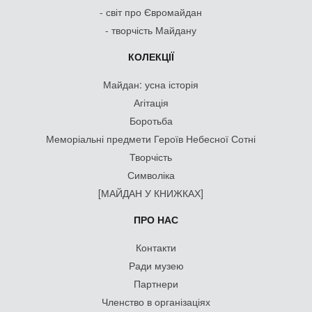
- світ про Євромайдан
- творчість Майдану
КОЛЕКЦІЇ
Майдан: усна історія
Агітація
Боротьба
Меморіальні предмети Героїв Небесної Сотні
Творчість
Символіка
[МАЙДАН У КНИЖКАХ]
ПРО НАС
Контакти
Ради музею
Партнери
Членство в організаціях