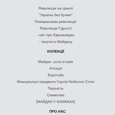
Революція на граніті
"Україна без Кучми"
Помаранчева революція
Революція Гідності
- світ про Євромайдан
- творчість Майдану
КОЛЕКЦІЇ
Майдан: усна історія
Агітація
Боротьба
Меморіальні предмети Героїв Небесної Сотні
Творчість
Символіка
[МАЙДАН У КНИЖКАХ]
ПРО НАС