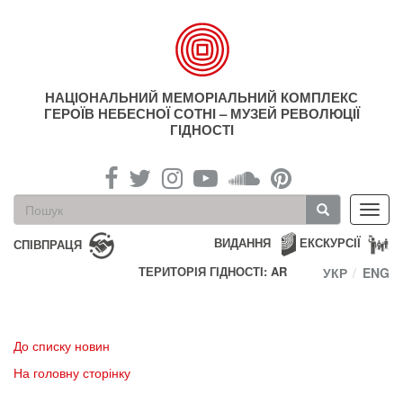
Перейти
до
основного
матеріалу
НАЦІОНАЛЬНИЙ МЕМОРІАЛЬНИЙ КОМПЛЕКС
ГЕРОЇВ НЕБЕСНОЇ СОТНІ – МУЗЕЙ РЕВОЛЮЦІЇ
ГІДНОСТІ
Пошукова
Toggl
форма
navig
Пошук
ВИДАННЯ
ЕКСКУРСІЇ
СПІВПРАЦЯ
ТЕРИТОРІЯ ГІДНОСТІ: AR
УКР
ENG
До списку новин
На головну сторінку