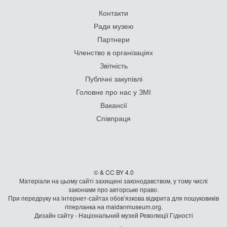
Контакти
Ради музею
Партнери
Членство в організаціях
Звітність
Публічні закупівлі
Головне про нас у ЗМІ
Вакансії
Співпраця
© & CC BY 4.0
Матеріали на цьому сайті захищені законодавством, у тому числі
законами про авторське право.
При передруку на iнтернет-сайтах обов’язкова відкрита для пошуковиків
гiперланка на maidanmuseum.org.
Дизайн сайту - Національний музей Революції Гідності