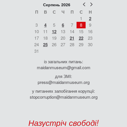
Попер
Наст
Серпень 2026
П
В
С
Ч
П
С
Н
1
2
3
4
5
6
7
8
9
10
11
12
13
14
15
16
17
18
19
20
21
22
23
24
25
26
27
28
29
30
31
із загальних питань:
maidanmuseum@gmail.com
для ЗМІ:
press@maidanmuseum.org
у питаннях запобігання корупції:
stopcorruption@maidanmuseum.org
Назустріч свободі!