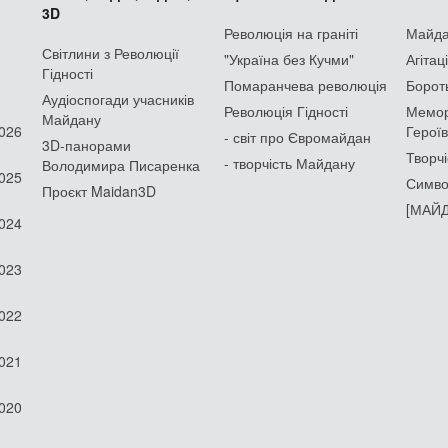
3D
Революція на граніті
Майдан
Світлини з Революції
"Україна без Кучми"
Агітац
Гідності
Помаранчева революція
Борот
Аудіоспогади учасників
Революція Гідності
Мемор
Майдану
2026
Героїв
- світ про Євромайдан
3D-панорами
Творчі
- творчість Майдану
Володимира Писаренка
2025
Симво
Проєкт Maidan3D
[МАЙД
2024
2023
2022
2021
2020