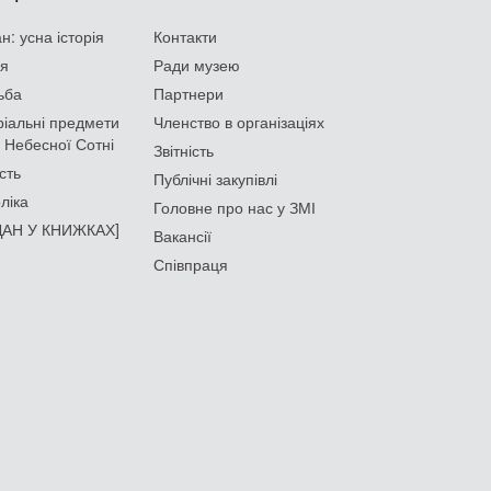
: усна історія
Контакти
ія
Ради музею
ьба
Партнери
іальні предмети
Членство в організаціях
 Небесної Сотні
Звітність
сть
Публічні закупівлі
ліка
Головне про нас у ЗМІ
АН У КНИЖКАХ]
Вакансії
Співпраця