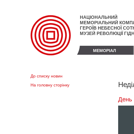
Перейти
до
основного
НАЦІОНАЛЬНИЙ
матеріалу
МЕМОРІАЛЬНИЙ КОМП
ГЕРОЇВ НЕБЕСНОЇ СОТН
МУЗЕЙ РЕВОЛЮЦІЇ ГІД
МЕМОРІАЛ
До списку новин
Неді
На головну сторінку
День 