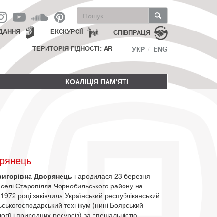
Пошукова
форма
Пошук
ДАННЯ
ЕКСКУРСІЇ
СПІВПРАЦЯ
ТЕРИТОРІЯ ГІДНОСТІ: AR
УКР
ENG
КОАЛІЦІЯ ПАМ'ЯТІ
орянець
Григорівна Дворянець
народилася 23 березня
 селі Старопілля Чорнобильського району на
 1972 році закінчила Український республіканський
ьськогосподарський технікум (нині Боярський
огії і природних ресурсів) за спеціальністю