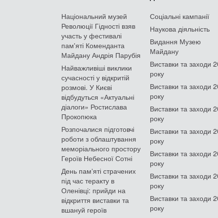
Національний музей
Соціальні кампанії
Революції Гідності взяв
Наукова діяльність
участь у фестивалі
Видання Музею
пам'яті Коменданта
Майдану
Майдану Андрія Парубія
Виставки та заходи 
Найважливіші виклики
року
сучасності у відкритій
Виставки та заходи 
розмові. У Києві
року
відбудуться «Актуальні
діалоги» Ростислава
Виставки та заходи 
Прокопюка
року
Розпочалися підготовчі
Виставки та заходи 
роботи з облаштування
року
меморіального простору
Виставки та заходи 
Героїв Небесної Сотні
року
День памʼяті страчених
Виставки та заходи 
під час теракту в
року
Оленівці: прийди на
Виставки та заходи 
відкриття виставки та
року
вшануй героїв