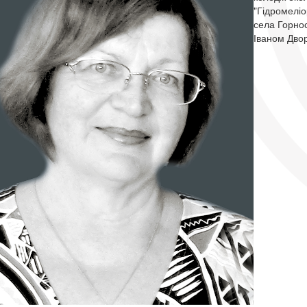
"Гідромеліо
села Горнос
Іваном Дво