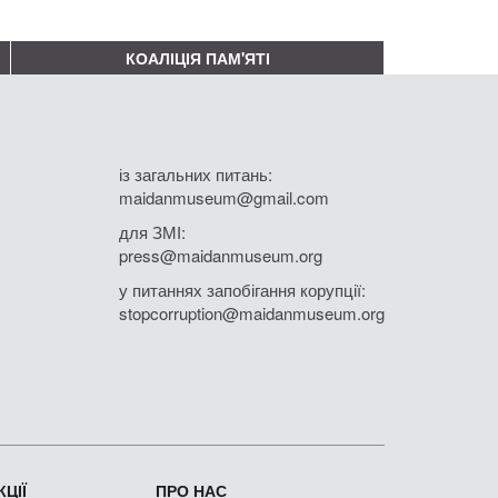
КОАЛІЦІЯ ПАМ'ЯТІ
із загальних питань:
maidanmuseum@gmail.com
для ЗМІ:
press@maidanmuseum.org
у питаннях запобігання корупції:
stopcorruption@maidanmuseum.org
ЦІЇ
ПРО НАС