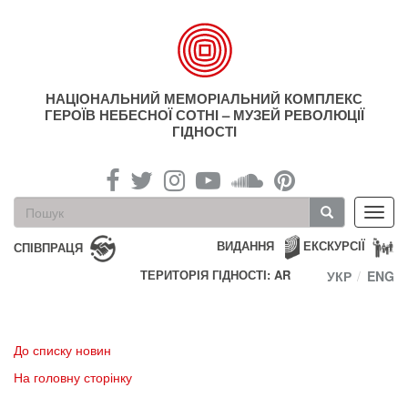
Перейти
до
основного
матеріалу
НАЦІОНАЛЬНИЙ МЕМОРІАЛЬНИЙ КОМПЛЕКС
ГЕРОЇВ НЕБЕСНОЇ СОТНІ – МУЗЕЙ РЕВОЛЮЦІЇ
ГІДНОСТІ
Пошукова
Toggl
форма
navig
Пошук
ВИДАННЯ
ЕКСКУРСІЇ
СПІВПРАЦЯ
ТЕРИТОРІЯ ГІДНОСТІ: AR
УКР
ENG
До списку новин
На головну сторінку