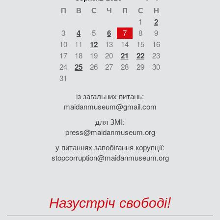
П
В
С
Ч
П
С
Н
1
2
3
4
5
6
7
8
9
10
11
12
13
14
15
16
17
18
19
20
21
22
23
24
25
26
27
28
29
30
31
із загальних питань:
maidanmuseum@gmail.com
для ЗМІ:
press@maidanmuseum.org
у питаннях запобігання корупції:
stopcorruption@maidanmuseum.org
Назустріч свободі!