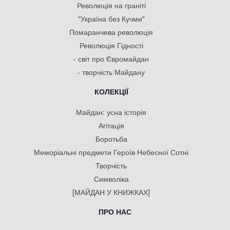
Революція на граніті
"Україна без Кучми"
Помаранчева революція
Революція Гідності
- світ про Євромайдан
- творчість Майдану
КОЛЕКЦІЇ
Майдан: усна історія
Агітація
Боротьба
Меморіальні предмети Героїв Небесної Сотні
Творчість
Символіка
[МАЙДАН У КНИЖКАХ]
ПРО НАС