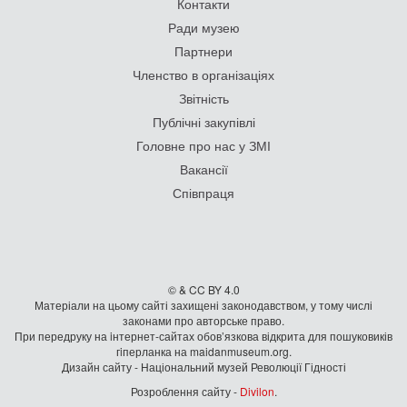
Контакти
Ради музею
Партнери
Членство в організаціях
Звітність
Публічні закупівлі
Головне про нас у ЗМІ
Вакансії
Співпраця
© & CC BY 4.0
Матеріали на цьому сайті захищені законодавством, у тому числі
законами про авторське право.
При передруку на iнтернет-сайтах обов’язкова відкрита для пошуковиків
гiперланка на maidanmuseum.org.
Дизайн сайту - Національний музей Революції Гідності
Розроблення сайту -
Divilon
.