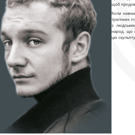
щоб продов
Коли навчав
трагічних п
з людськи
народ, що 
цю скульпту