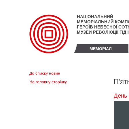
Перейти
до
основного
НАЦІОНАЛЬНИЙ
матеріалу
МЕМОРІАЛЬНИЙ КОМП
ГЕРОЇВ НЕБЕСНОЇ СОТН
МУЗЕЙ РЕВОЛЮЦІЇ ГІД
МЕМОРІАЛ
До списку новин
П'ят
На головну сторінку
День 