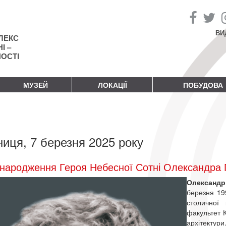
ВИ
ЛЕКС
І –
НОСТІ
МУЗЕЙ
ЛОКАЦІЇ
ПОБУДОВА
ниця, 7 березня 2025 року
народження Героя Небесної Сотні Олександра
Олександ
березня 19
столичної 
факультет К
архітектури