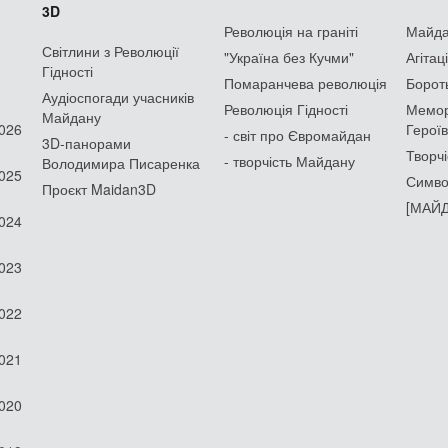
3D
Революція на граніті
Майдан
Світлини з Революції
"Україна без Кучми"
Агітац
Гідності
Помаранчева революція
Борот
Аудіоспогади учасників
Революція Гідності
Мемор
Майдану
2026
Героїв
- світ про Євромайдан
3D-панорами
Творчі
- творчість Майдану
Володимира Писаренка
2025
Симво
Проєкт Maidan3D
[МАЙД
2024
2023
2022
2021
2020