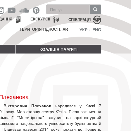
Пошукова
форма
Пошук
ДАННЯ
ЕКСКУРСІЇ
СПІВПРАЦЯ
ТЕРИТОРІЯ ГІДНОСТІ: AR
УКР
ENG
КОАЛІЦІЯ ПАМ'ЯТІ
 Плеханова
р Вікторович Плеханов
народився у Києві 7
91 року. Мав старшу сестру Юлію. Після закінчення
гімназії "Межигірська" вступив на архітектурний
иївського національного університету будівництва й
. Планував навесні 2014 року поїхати до Норвегії,