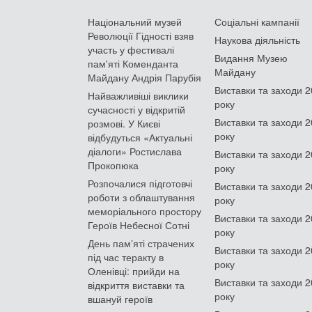
Національний музей
Соціальні кампанії
Революції Гідності взяв
Наукова діяльність
участь у фестивалі
Видання Музею
пам'яті Коменданта
Майдану
Майдану Андрія Парубія
Виставки та заходи 
Найважливіші виклики
року
сучасності у відкритій
Виставки та заходи 
розмові. У Києві
року
відбудуться «Актуальні
діалоги» Ростислава
Виставки та заходи 
Прокопюка
року
Розпочалися підготовчі
Виставки та заходи 
роботи з облаштування
року
меморіального простору
Виставки та заходи 
Героїв Небесної Сотні
року
День памʼяті страчених
Виставки та заходи 
під час теракту в
року
Оленівці: прийди на
Виставки та заходи 
відкриття виставки та
року
вшануй героїв