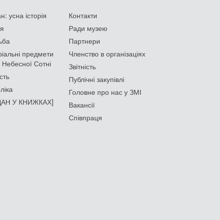
: усна історія
Контакти
ія
Ради музею
ьба
Партнери
іальні предмети
Членство в організаціях
 Небесної Сотні
Звітність
сть
Публічні закупівлі
ліка
Головне про нас у ЗМІ
АН У КНИЖКАХ]
Вакансії
Співпраця