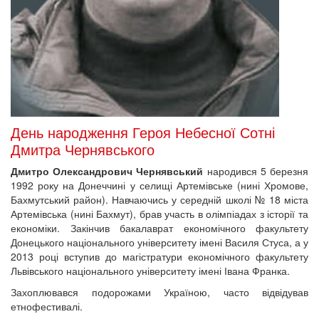
День народження Героя Небесної Сотні
Дмитра Чернявського
Дмитро Олександрович Чернявський
народився
5 березня
1992 року на Донеччині у селищі Артемівське (нині Хромове,
Бахмутський район). Навчаючись у середній школі № 18 міста
Артемівська (нині Бахмут), брав участь в олімпіадах з історії та
економіки. Закінчив бакалаврат економічного факультету
Донецького національного університету імені Василя Стуса, а у
2013 році вступив до магістратури економічного факультету
Львівського національного університету імені Івана Франка.
Захоплювався подорожами Україною, часто відвідував
етнофестивалі.