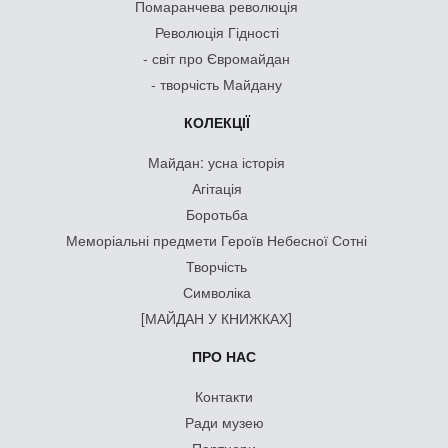
Помаранчева революція
Революція Гідності
- світ про Євромайдан
- творчість Майдану
КОЛЕКЦІЇ
Майдан: усна історія
Агітація
Боротьба
Меморіальні предмети Героїв Небесної Сотні
Творчість
Символіка
[МАЙДАН У КНИЖКАХ]
ПРО НАС
Контакти
Ради музею