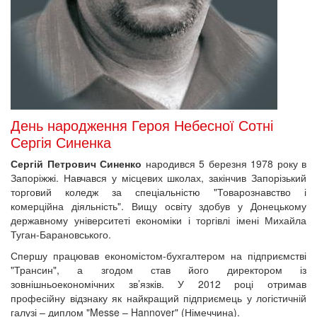
День народження Героя Небесної Сотні
Сергія Синенка
Сергій Петрович Синенко
народився 5 березня 1978 року в
Запоріжжі. Навчався у місцевих школах, закінчив Запорізький
торговий коледж за спеціальністю "Товарознавство і
комерційна діяльність". Вищу освіту здобув у Донецькому
державному університеті економіки і торгівлі імені Михайла
Туган-Барановського.
Спершу працював економістом-бухгалтером на підприємстві
"Трансин", а згодом став його директором із
зовнішньоекономічних зв’язків. У 2012 році отримав
професійну відзнаку як найкращий підприємець у логістичній
галузі – диплом "Messe – Hannover" (Німеччина).