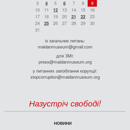
3
4
5
6
7
8
9
10
11
12
13
14
15
16
17
18
19
20
21
22
23
24
25
26
27
28
29
30
31
із загальних питань:
maidanmuseum@gmail.com
для ЗМІ:
press@maidanmuseum.org
у питаннях запобігання корупції:
stopcorruption@maidanmuseum.org
Назустріч свободі!
НОВИНИ