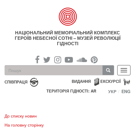
Перейти
до
основного
матеріалу
НАЦІОНАЛЬНИЙ МЕМОРІАЛЬНИЙ КОМПЛЕКС
ГЕРОЇВ НЕБЕСНОЇ СОТНІ – МУЗЕЙ РЕВОЛЮЦІЇ
ГІДНОСТІ
Пошукова
Toggl
форма
navig
Пошук
ВИДАННЯ
ЕКСКУРСІЇ
СПІВПРАЦЯ
ТЕРИТОРІЯ ГІДНОСТІ: AR
УКР
ENG
До списку новин
На головну сторінку