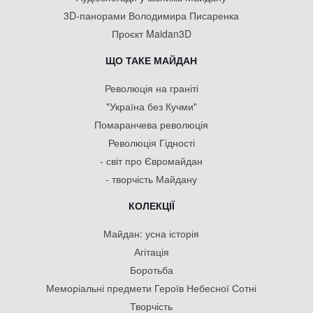
3D-панорами Володимира Писаренка
Проєкт Maidan3D
ЩО ТАКЕ МАЙДАН
Революція на граніті
"Україна без Кучми"
Помаранчева революція
Революція Гідності
- світ про Євромайдан
- творчість Майдану
КОЛЕКЦІЇ
Майдан: усна історія
Агітація
Боротьба
Меморіальні предмети Героїв Небесної Сотні
Творчість