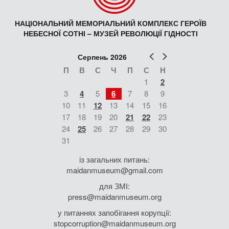
НАЦІОНАЛЬНИЙ МЕМОРІАЛЬНИЙ КОМПЛЕКС ГЕРОЇВ
НЕБЕСНОЇ СОТНІ – МУЗЕЙ РЕВОЛЮЦІЇ ГІДНОСТІ
Попер
Наст
Серпень 2026
П
В
С
Ч
П
С
Н
1
2
3
4
5
6
7
8
9
10
11
12
13
14
15
16
17
18
19
20
21
22
23
24
25
26
27
28
29
30
31
із загальних питань:
maidanmuseum@gmail.com
для ЗМІ:
press@maidanmuseum.org
у питаннях запобігання корупції:
stopcorruption@maidanmuseum.org