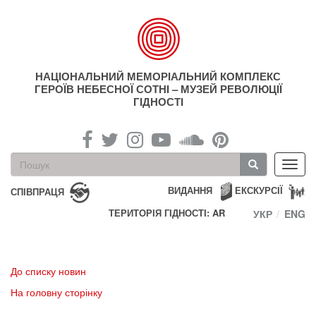
Перейти
до
основного
матеріалу
НАЦІОНАЛЬНИЙ МЕМОРІАЛЬНИЙ КОМПЛЕКС
ГЕРОЇВ НЕБЕСНОЇ СОТНІ – МУЗЕЙ РЕВОЛЮЦІЇ
ГІДНОСТІ
Пошукова
Toggl
форма
navig
Пошук
ВИДАННЯ
ЕКСКУРСІЇ
СПІВПРАЦЯ
ТЕРИТОРІЯ ГІДНОСТІ: AR
УКР
ENG
До списку новин
На головну сторінку