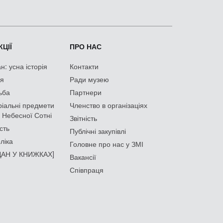
ЦІЇ
ПРО НАС
: усна історія
Контакти
ія
Ради музею
ьба
Партнери
іальні предмети
Членство в організаціях
 Небесної Сотні
Звітність
сть
Публічні закупівлі
ліка
Головне про нас у ЗМІ
АН У КНИЖКАХ]
Вакансії
Співпраця