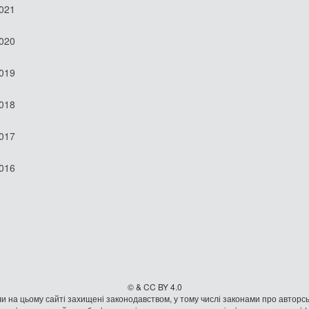
2021
2020
2019
2018
2017
2016
© & CC BY 4.0
и на цьому сайті захищені законодавством, у тому числі законами про авторсь