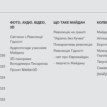
ФОТО, АУДІО, ВІДЕО,
ЩО ТАКЕ МАЙДАН
КОЛЕК
3D
Революція на граніті
Майдан
Світлини з Революції
"Україна без Кучми"
Агітац
Гідності
Помаранчева революція
Борот
Аудіоспогади учасників
Революція Гідності
Мемор
Майдану
2026
Героїв
- світ про Євромайдан
3D-панорами
Творчі
- творчість Майдану
Володимира Писаренка
2025
Симво
Проєкт Maidan3D
[МАЙД
2024
2023
2022