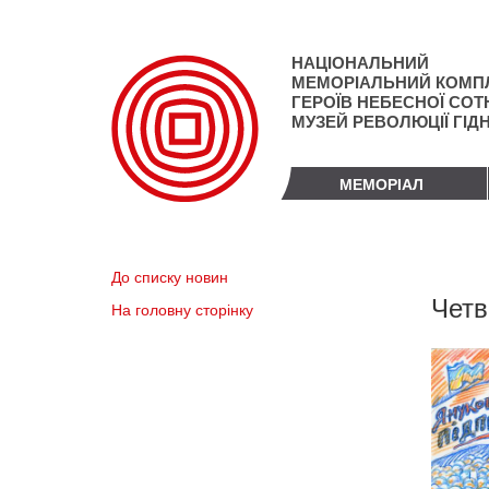
Перейти
до
основного
НАЦІОНАЛЬНИЙ
матеріалу
МЕМОРІАЛЬНИЙ КОМП
ГЕРОЇВ НЕБЕСНОЇ СОТН
МУЗЕЙ РЕВОЛЮЦІЇ ГІД
МЕМОРІАЛ
До списку новин
Четв
На головну сторінку