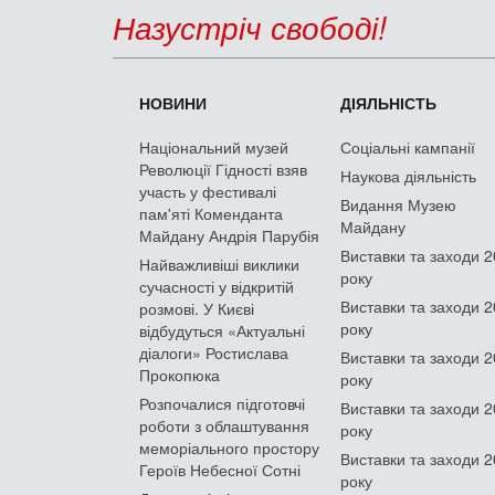
Назустріч свободі!
НОВИНИ
ДІЯЛЬНІСТЬ
Національний музей
Соціальні кампанії
Революції Гідності взяв
Наукова діяльність
участь у фестивалі
Видання Музею
пам'яті Коменданта
Майдану
Майдану Андрія Парубія
Виставки та заходи 
Найважливіші виклики
року
сучасності у відкритій
Виставки та заходи 
розмові. У Києві
року
відбудуться «Актуальні
діалоги» Ростислава
Виставки та заходи 
Прокопюка
року
Розпочалися підготовчі
Виставки та заходи 
роботи з облаштування
року
меморіального простору
Виставки та заходи 
Героїв Небесної Сотні
року