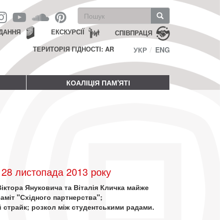
Пошукова
форма
Пошук
ДАННЯ
ЕКСКУРСІЇ
СПІВПРАЦЯ
ТЕРИТОРІЯ ГІДНОСТІ: AR
УКР
ENG
КОАЛІЦІЯ ПАМ'ЯТІ
28 листопада 2013 року
Віктора Януковича та Віталія Кличка майже
саміт "Східного партнерства";
 страйк; розкол між студентськими радами.