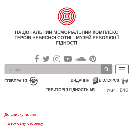
Перейти
до
основного
матеріалу
НАЦІОНАЛЬНИЙ МЕМОРІАЛЬНИЙ КОМПЛЕКС
ГЕРОЇВ НЕБЕСНОЇ СОТНІ – МУЗЕЙ РЕВОЛЮЦІЇ
ГІДНОСТІ
Пошукова
Toggl
форма
navig
Пошук
ВИДАННЯ
ЕКСКУРСІЇ
СПІВПРАЦЯ
ТЕРИТОРІЯ ГІДНОСТІ: AR
УКР
ENG
До списку новин
На головну сторінку