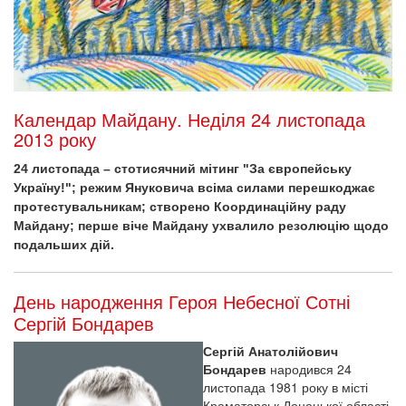
Календар Майдану. Неділя 24 листопада
2013 року
24 листопада – стотисячний мітинг "За європейську
Україну!"; режим Януковича всіма силами перешкоджає
протестувальникам; створено Координаційну раду
Майдану; перше віче Майдану ухвалило резолюцію щодо
подальших дій.
День народження Героя Небесної Сотні
Сергій Бондарев
Сергій Анатолійович
Бондарев
народився 24
листопада 1981 року в місті
Краматорськ Донецької області.