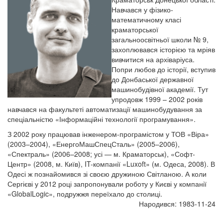
Навчався у фізико-
математичному класі
краматорської
загальноосвітньої школи № 9,
захоплювався історією та мріяв
вивчитися на архіваріуса.
Попри любов до історії, вступив
до Донбаської державної
машинобудівної академії. Тут
упродовж 1999 – 2002 років
навчався на факультеті автоматизації машинобудування за
спеціальністю «Інформаційні технології програмування».
З 2002 року працював інженером-програмістом у ТОВ «Віра»
(2003–2004), «ЕнергоМашСпецСталь» (2005–2006),
«Спектраль» (2006–2008; усі — м. Краматорськ), «Софт-
Центр» (2008, м. Київ), IT-компанії «Luxoft» (м. Одеса, 2008). В
Одесі ж познайомився зі своєю дружиною Світланою. А коли
Сергієві у 2012 році запропонували роботу у Києві у компанії
«GlobalLogic», подружжя переїхало до столиці.
Народився: 1983-11-24