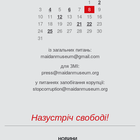
1
2
3
4
5
6
7
8
9
10
11
12
13
14
15
16
17
18
19
20
21
22
23
24
25
26
27
28
29
30
31
із загальних питань:
maidanmuseum@gmail.com
для ЗМІ:
press@maidanmuseum.org
у питаннях запобігання корупції:
stopcorruption@maidanmuseum.org
Назустріч свободі!
НОВИНИ