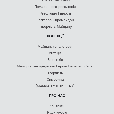
Помаранчева революція
Революція Гідності
- світ про Євромайдан
- творчість Майдану
КОЛЕКЦІЇ
Майдан: усна історія
Агітація
Боротьба
Меморіальні предмети Героїв Небесної Сотні
Творчість
Символіка
[МАЙДАН У КНИЖКАХ]
ПРО НАС
Контакти
Ради музею