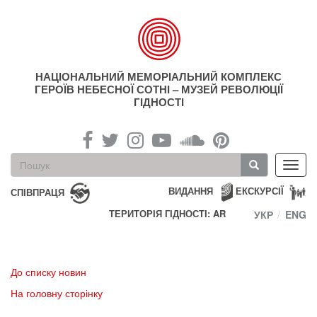
Перейти
до
основного
матеріалу
НАЦІОНАЛЬНИЙ МЕМОРІАЛЬНИЙ КОМПЛЕКС
ГЕРОЇВ НЕБЕСНОЇ СОТНІ – МУЗЕЙ РЕВОЛЮЦІЇ
ГІДНОСТІ
Пошукова
Toggl
форма
navig
Пошук
ВИДАННЯ
ЕКСКУРСІЇ
СПІВПРАЦЯ
ТЕРИТОРІЯ ГІДНОСТІ: AR
УКР
ENG
До списку новин
На головну сторінку