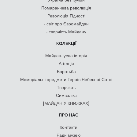
Помаранчева революція
Революція Гідності
- світ про Євромайдан
- творчість Майдану
КОЛЕКЦІЇ
Майдан: усна історія
Агітація
Боротьба
Меморіальні предмети Героїв Небесної Сотні
Творчість
Символіка
[МАЙДАН У КНИЖКАХ]
ПРО НАС
Контакти
Ради музею