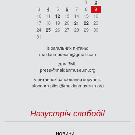
1
2
3
4
5
6
7
8
9
10
11
12
13
14
15
16
17
18
19
20
21
22
23
24
25
26
27
28
29
30
31
із загальних питань:
maidanmuseum@gmail.com
для ЗМІ:
press@maidanmuseum.org
у питаннях запобігання корупції:
stopcorruption@maidanmuseum.org
Назустріч свободі!
НОВИНИ