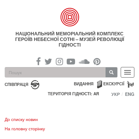
Перейти
до
основного
матеріалу
НАЦІОНАЛЬНИЙ МЕМОРІАЛЬНИЙ КОМПЛЕКС
ГЕРОЇВ НЕБЕСНОЇ СОТНІ – МУЗЕЙ РЕВОЛЮЦІЇ
ГІДНОСТІ
Пошукова
Toggl
форма
navig
Пошук
ВИДАННЯ
ЕКСКУРСІЇ
СПІВПРАЦЯ
ТЕРИТОРІЯ ГІДНОСТІ: AR
УКР
ENG
До списку новин
На головну сторінку