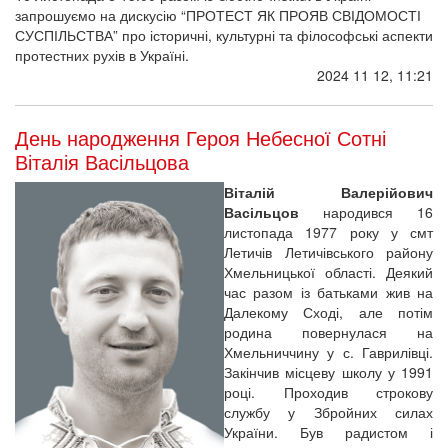
запрошуємо на дискусію “ПРОТЕСТ ЯК ПРОЯВ СВІДОМОСТІ
СУСПІЛЬСТВА” про історичні, культурні та філософські аспекти
протестних рухів в Україні.
2024 11 12, 11:21
День народження Героя Небесної Сотні
Віталія Васільцова
Віталій Валерійович
Васільцов
народився 16
листопада 1977 року у смт
Летичів Летичівського району
Хмельницької області. Деякий
час разом із батьками жив на
Далекому Сході, але потім
родина повернулася на
Хмельниччину у с. Гаврилівці.
Закінчив місцеву школу у 1991
році. Проходив строкову
службу у Збройних силах
України. Був радистом і