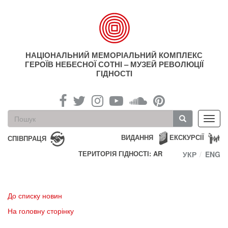
Перейти
до
основного
матеріалу
НАЦІОНАЛЬНИЙ МЕМОРІАЛЬНИЙ КОМПЛЕКС
ГЕРОЇВ НЕБЕСНОЇ СОТНІ – МУЗЕЙ РЕВОЛЮЦІЇ
ГІДНОСТІ
Пошукова
Toggl
форма
navig
Пошук
ВИДАННЯ
ЕКСКУРСІЇ
СПІВПРАЦЯ
ТЕРИТОРІЯ ГІДНОСТІ: AR
УКР
ENG
До списку новин
На головну сторінку