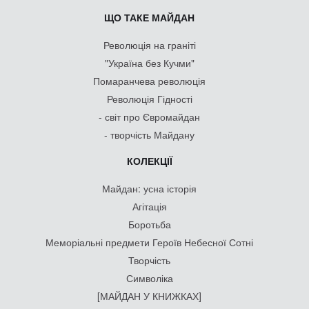
ЩО ТАКЕ МАЙДАН
Революція на граніті
"Україна без Кучми"
Помаранчева революція
Революція Гідності
- світ про Євромайдан
- творчість Майдану
КОЛЕКЦІЇ
Майдан: усна історія
Агітація
Боротьба
Меморіальні предмети Героїв Небесної Сотні
Творчість
Символіка
[МАЙДАН У КНИЖКАХ]