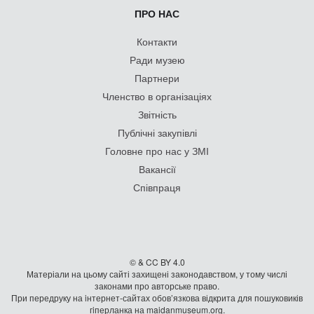
ПРО НАС
Контакти
Ради музею
Партнери
Членство в організаціях
Звітність
Публічні закупівлі
Головне про нас у ЗМІ
Вакансії
Співпраця
© & CC BY 4.0
Матеріали на цьому сайті захищені законодавством, у тому числі
законами про авторське право.
При передруку на iнтернет-сайтах обов’язкова відкрита для пошуковиків
гiперланка на maidanmuseum.org.