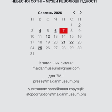
НЕБЕСНОЇ СОТНІ – МУЗЕЙ РЕВОЛЮЦІЇ ГІДНОСТІ
Попер
Наст
Серпень 2026
П
В
С
Ч
П
С
Н
1
2
3
4
5
6
7
8
9
10
11
12
13
14
15
16
17
18
19
20
21
22
23
24
25
26
27
28
29
30
31
із загальних питань:
maidanmuseum@gmail.com
для ЗМІ:
press@maidanmuseum.org
у питаннях запобігання корупції:
stopcorruption@maidanmuseum.org