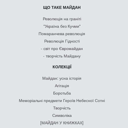
ЩО ТАКЕ МАЙДАН
Революція на граніті
"Україна без Кучми"
Помаранчева революція
Революція Гідності
- світ про Євромайдан
- творчість Майдану
КОЛЕКЦІЇ
Майдан: усна історія
Агітація
Боротьба
Меморіальні предмети Героїв Небесної Сотні
Творчість
Символіка
[МАЙДАН У КНИЖКАХ]