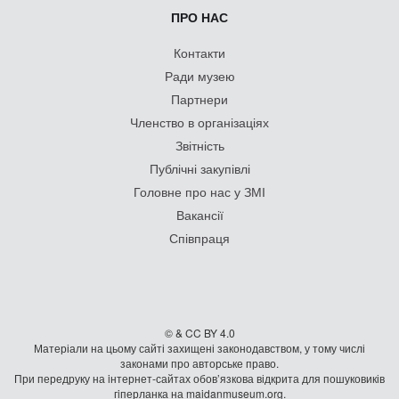
ПРО НАС
Контакти
Ради музею
Партнери
Членство в організаціях
Звітність
Публічні закупівлі
Головне про нас у ЗМІ
Вакансії
Співпраця
© & CC BY 4.0
Матеріали на цьому сайті захищені законодавством, у тому числі
законами про авторське право.
При передруку на iнтернет-сайтах обов’язкова відкрита для пошуковиків
гiперланка на maidanmuseum.org.