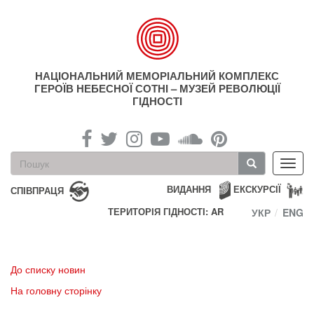
Перейти
до
основного
матеріалу
НАЦІОНАЛЬНИЙ МЕМОРІАЛЬНИЙ КОМПЛЕКС
ГЕРОЇВ НЕБЕСНОЇ СОТНІ – МУЗЕЙ РЕВОЛЮЦІЇ
ГІДНОСТІ
Пошукова
Toggl
форма
navig
Пошук
ВИДАННЯ
ЕКСКУРСІЇ
СПІВПРАЦЯ
ТЕРИТОРІЯ ГІДНОСТІ: AR
УКР
ENG
До списку новин
На головну сторінку