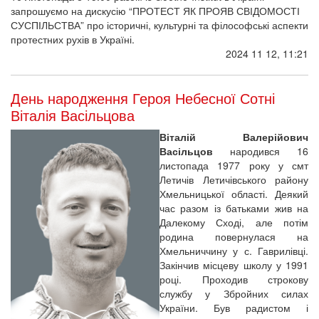
запрошуємо на дискусію “ПРОТЕСТ ЯК ПРОЯВ СВІДОМОСТІ
СУСПІЛЬСТВА” про історичні, культурні та філософські аспекти
протестних рухів в Україні.
2024 11 12, 11:21
День народження Героя Небесної Сотні
Віталія Васільцова
Віталій Валерійович
Васільцов
народився 16
листопада 1977 року у смт
Летичів Летичівського району
Хмельницької області. Деякий
час разом із батьками жив на
Далекому Сході, але потім
родина повернулася на
Хмельниччину у с. Гаврилівці.
Закінчив місцеву школу у 1991
році. Проходив строкову
службу у Збройних силах
України. Був радистом і