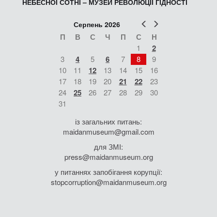
НЕБЕСНОЇ СОТНІ – МУЗЕЙ РЕВОЛЮЦІЇ ГІДНОСТІ
Попер
Наст
Серпень 2026
П
В
С
Ч
П
С
Н
1
2
3
4
5
6
7
8
9
10
11
12
13
14
15
16
17
18
19
20
21
22
23
24
25
26
27
28
29
30
31
із загальних питань:
maidanmuseum@gmail.com
для ЗМІ:
press@maidanmuseum.org
у питаннях запобігання корупції:
stopcorruption@maidanmuseum.org