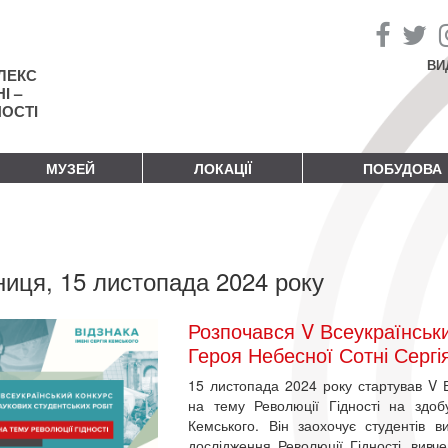
ВИ
ЛЕКС
І –
НОСТІ
МУЗЕЙ
ЛОКАЦІЇ
ПОБУДОВА
ниця, 15 листопада 2024 року
Розпочався V Всеукраїнськи
Героя Небесної Сотні Сергі
15 листопада 2024 року стартував V В
на тему Революції Гідності на здоб
Кемського. Він заохочує студентів в
дослідження Революції Гідності, вивчен