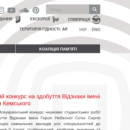
Пошукова
форма
Пошук
ДАННЯ
ЕКСКУРСІЇ
СПІВПРАЦЯ
ТЕРИТОРІЯ ГІДНОСТІ: AR
УКР
ENG
КОАЛІЦІЯ ПАМ'ЯТІ
й конкурс на здобуття Відзнаки імені
я Кемського
сеукраїнський конкурс наукових студентських робіт
уття Відзнаки імені Героя Небесної Сотні Сергія
ищих навчальних закладів усіх спеціальностей до
ня її історії, особливостей, здобутків, значення та