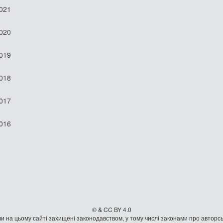
2021
2020
2019
2018
2017
2016
© & CC BY 4.0
и на цьому сайті захищені законодавством, у тому числі законами про авторсь