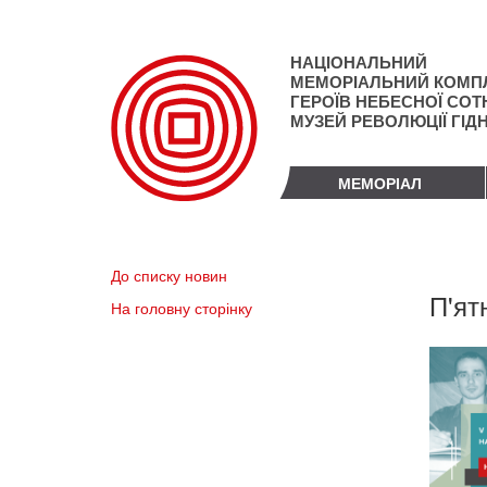
Перейти
до
основного
НАЦІОНАЛЬНИЙ
матеріалу
МЕМОРІАЛЬНИЙ КОМП
ГЕРОЇВ НЕБЕСНОЇ СОТН
МУЗЕЙ РЕВОЛЮЦІЇ ГІД
МЕМОРІАЛ
До списку новин
П'ят
На головну сторінку