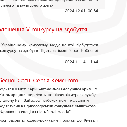
пільного та культурного життя.
2024 12 01, 00:34
лошення V конкурсу на здобуття
Українському кризовому медіа-центрі відбудеться
нкурсу на здобуття Відзнаки імені Героя Небесної
2024 11 14, 11:44
есної Сотні Сергія Кемського
одився у місті Керчі Автономної Республіки Крим 15
 Житомирщини, переїхали на півострів через службу
еву школу №1. Займався кікбоксингом, плаванням,
року вступив на філософський факультет Львівського
 Франка на спеціальність "політологія".
рсі разом із однокурсниками приїхав до Києва і
.