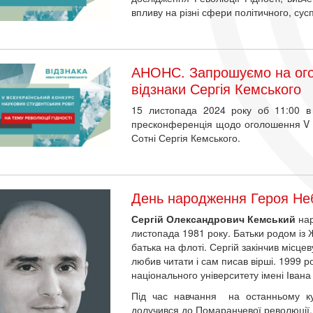
впливу на різні сфери політичного, сус
АНОНС. Запрошуємо на ого
відзнаки Сергія Кемського
15 листопада 2024 року об 11:00 в 
пресконференція щодо оголошення V ко
Сотні Сергія Кемського.
День народження Героя Неб
Сергій Олександрович Кемський
нар
листопада 1981 року. Батьки родом із
батька на флоті. Сергій закінчив місц
любив читати і сам писав вірші. 1999 
національного університету імені Івана
Під час навчання на останньому ку
долучився до Помаранчевої революції