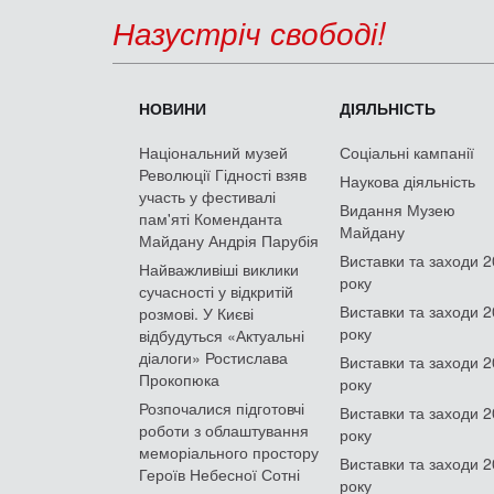
Назустріч свободі!
НОВИНИ
ДІЯЛЬНІСТЬ
Національний музей
Соціальні кампанії
Революції Гідності взяв
Наукова діяльність
участь у фестивалі
Видання Музею
пам'яті Коменданта
Майдану
Майдану Андрія Парубія
Виставки та заходи 
Найважливіші виклики
року
сучасності у відкритій
Виставки та заходи 
розмові. У Києві
року
відбудуться «Актуальні
діалоги» Ростислава
Виставки та заходи 
Прокопюка
року
Розпочалися підготовчі
Виставки та заходи 
роботи з облаштування
року
меморіального простору
Виставки та заходи 
Героїв Небесної Сотні
року