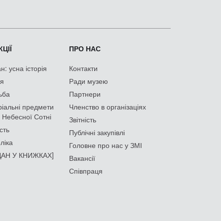
ЦІЇ
ПРО НАС
: усна історія
Контакти
ія
Ради музею
ьба
Партнери
іальні предмети
Членство в організаціях
 Небесної Сотні
Звітність
сть
Публічні закупівлі
ліка
Головне про нас у ЗМІ
АН У КНИЖКАХ]
Вакансії
Співпраця