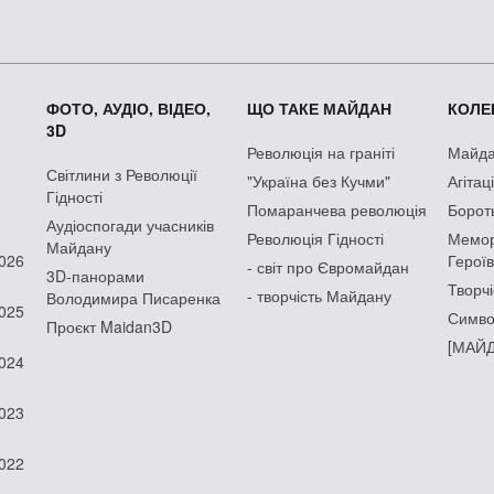
ФОТО, АУДІО, ВІДЕО,
ЩО ТАКЕ МАЙДАН
КОЛЕК
3D
Революція на граніті
Майдан
Світлини з Революції
"Україна без Кучми"
Агітац
Гідності
Помаранчева революція
Борот
Аудіоспогади учасників
Революція Гідності
Мемор
Майдану
2026
Героїв
- світ про Євромайдан
3D-панорами
Творчі
- творчість Майдану
Володимира Писаренка
2025
Симво
Проєкт Maidan3D
[МАЙД
2024
2023
2022