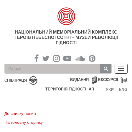
Перейти
до
основного
матеріалу
НАЦІОНАЛЬНИЙ МЕМОРІАЛЬНИЙ КОМПЛЕКС
ГЕРОЇВ НЕБЕСНОЇ СОТНІ – МУЗЕЙ РЕВОЛЮЦІЇ
ГІДНОСТІ
Пошукова
Toggl
форма
navig
Пошук
ВИДАННЯ
ЕКСКУРСІЇ
СПІВПРАЦЯ
ТЕРИТОРІЯ ГІДНОСТІ: AR
УКР
ENG
До списку новин
На головну сторінку