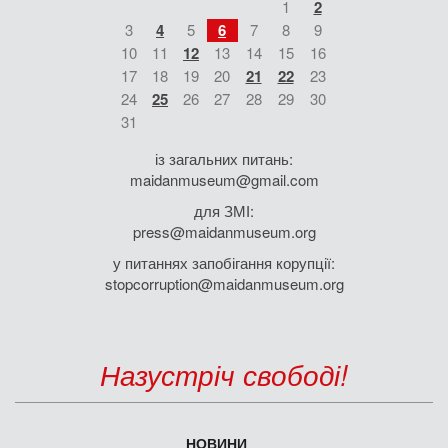
1
2
3
4
5
6
7
8
9
10
11
12
13
14
15
16
17
18
19
20
21
22
23
24
25
26
27
28
29
30
31
із загальних питань:
maidanmuseum@gmail.com
для ЗМІ:
press@maidanmuseum.org
у питаннях запобігання корупції:
stopcorruption@maidanmuseum.org
Назустріч свободі!
НОВИНИ