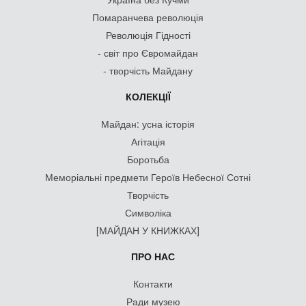
Помаранчева революція
Революція Гідності
- світ про Євромайдан
- творчість Майдану
КОЛЕКЦІЇ
Майдан: усна історія
Агітація
Боротьба
Меморіальні предмети Героїв Небесної Сотні
Творчість
Символіка
[МАЙДАН У КНИЖКАХ]
ПРО НАС
Контакти
Ради музею