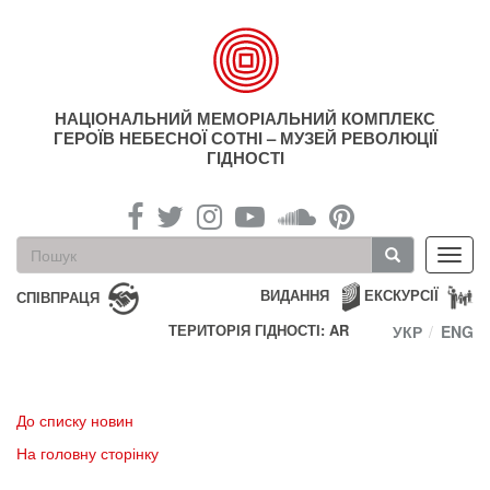
Перейти
до
основного
матеріалу
НАЦІОНАЛЬНИЙ МЕМОРІАЛЬНИЙ КОМПЛЕКС
ГЕРОЇВ НЕБЕСНОЇ СОТНІ – МУЗЕЙ РЕВОЛЮЦІЇ
ГІДНОСТІ
Пошукова
Toggl
форма
navig
Пошук
ВИДАННЯ
ЕКСКУРСІЇ
СПІВПРАЦЯ
ТЕРИТОРІЯ ГІДНОСТІ: AR
УКР
ENG
До списку новин
На головну сторінку