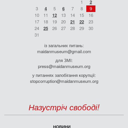
1
2
3
4
5
6
7
8
9
10
11
12
13
14
15
16
17
18
19
20
21
22
23
24
25
26
27
28
29
30
31
із загальних питань:
maidanmuseum@gmail.com
для ЗМІ:
press@maidanmuseum.org
у питаннях запобігання корупції:
stopcorruption@maidanmuseum.org
Назустріч свободі!
НОВИНИ