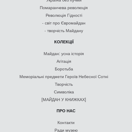
Помаранчева революція
Революція Гідності
- світ про Євромайдан
- творчість Майдану
КОЛЕКЦІЇ
Майдан: усна історія
Агітація
Боротьба
Меморіальні предмети Героїв Небесної Сотні
Творчість
Символіка
[МАЙДАН У КНИЖКАХ]
ПРО НАС
Контакти
Ради музею