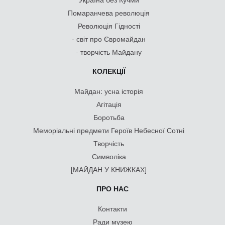
Помаранчева революція
Революція Гідності
- світ про Євромайдан
- творчість Майдану
КОЛЕКЦІЇ
Майдан: усна історія
Агітація
Боротьба
Меморіальні предмети Героїв Небесної Сотні
Творчість
Символіка
[МАЙДАН У КНИЖКАХ]
ПРО НАС
Контакти
Ради музею