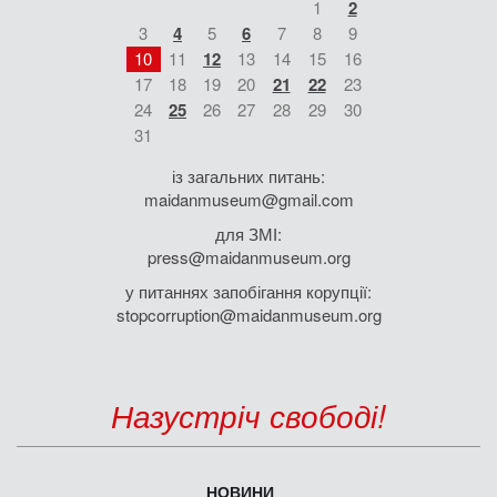
1
2
3
4
5
6
7
8
9
10
11
12
13
14
15
16
17
18
19
20
21
22
23
24
25
26
27
28
29
30
31
із загальних питань:
maidanmuseum@gmail.com
для ЗМІ:
press@maidanmuseum.org
у питаннях запобігання корупції:
stopcorruption@maidanmuseum.org
Назустріч свободі!
НОВИНИ