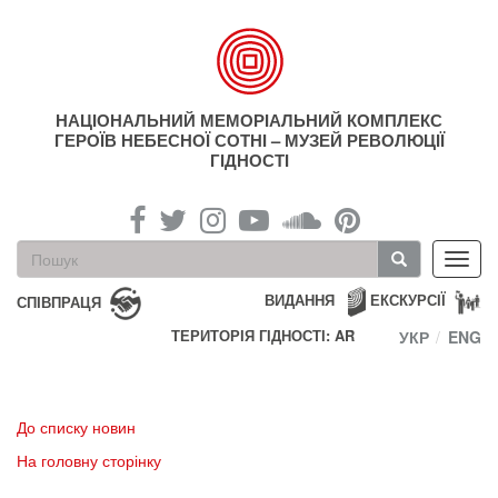
Перейти
до
основного
матеріалу
НАЦІОНАЛЬНИЙ МЕМОРІАЛЬНИЙ КОМПЛЕКС
ГЕРОЇВ НЕБЕСНОЇ СОТНІ – МУЗЕЙ РЕВОЛЮЦІЇ
ГІДНОСТІ
Пошукова
Toggl
форма
navig
Пошук
ВИДАННЯ
ЕКСКУРСІЇ
СПІВПРАЦЯ
ТЕРИТОРІЯ ГІДНОСТІ: AR
УКР
ENG
До списку новин
На головну сторінку