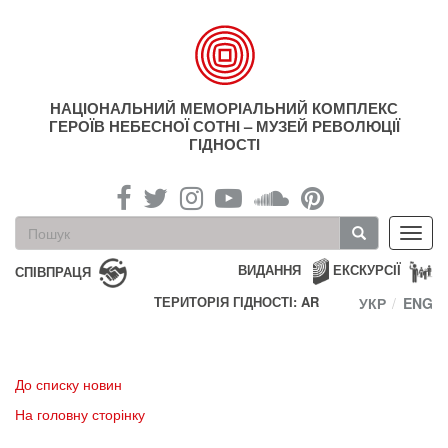
Перейти
до
основного
матеріалу
НАЦІОНАЛЬНИЙ МЕМОРІАЛЬНИЙ КОМПЛЕКС
ГЕРОЇВ НЕБЕСНОЇ СОТНІ – МУЗЕЙ РЕВОЛЮЦІЇ
ГІДНОСТІ
Пошукова
Toggl
форма
navig
Пошук
ВИДАННЯ
ЕКСКУРСІЇ
СПІВПРАЦЯ
ТЕРИТОРІЯ ГІДНОСТІ: AR
УКР
ENG
До списку новин
На головну сторінку