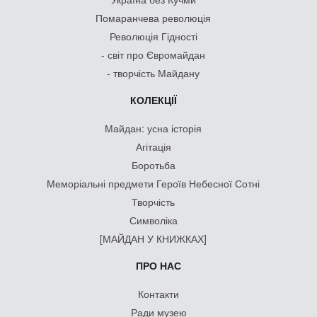
Помаранчева революція
Революція Гідності
- світ про Євромайдан
- творчість Майдану
КОЛЕКЦІЇ
Майдан: усна історія
Агітація
Боротьба
Меморіальні предмети Героїв Небесної Сотні
Творчість
Символіка
[МАЙДАН У КНИЖКАХ]
ПРО НАС
Контакти
Ради музею