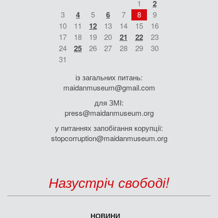
1
2
3
4
5
6
7
8
9
10
11
12
13
14
15
16
17
18
19
20
21
22
23
24
25
26
27
28
29
30
31
із загальних питань:
maidanmuseum@gmail.com
для ЗМІ:
press@maidanmuseum.org
у питаннях запобігання корупції:
stopcorruption@maidanmuseum.org
Назустріч свободі!
НОВИНИ