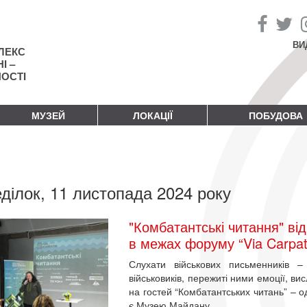
ВИ
ЛЕКС
І –
НОСТІ
МУЗЕЙ
ЛОКАЦІЇ
ПОБУДОВА
ділок, 11 листопада 2024 року
"Комбатантські читання" в
в межах форуму “Via Carpat
Слухати військових письменників –
військовиків, пережиті ними емоції, ви
на гостей “Комбатантських читань” – од
є Музею Майдану.