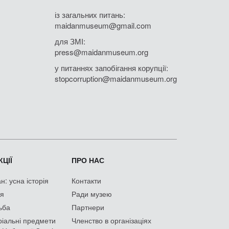
із загальних питань:
maidanmuseum@gmail.com
для ЗМІ:
press@maidanmuseum.org
у питаннях запобігання корупції:
stopcorruption@maidanmuseum.org
ЦІЇ
ПРО НАС
: усна історія
Контакти
ія
Ради музею
ьба
Партнери
іальні предмети
Членство в організаціях