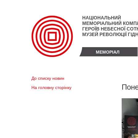
Перейти
до
основного
НАЦІОНАЛЬНИЙ
матеріалу
МЕМОРІАЛЬНИЙ КОМП
ГЕРОЇВ НЕБЕСНОЇ СОТН
МУЗЕЙ РЕВОЛЮЦІЇ ГІД
МЕМОРІАЛ
До списку новин
Поне
На головну сторінку