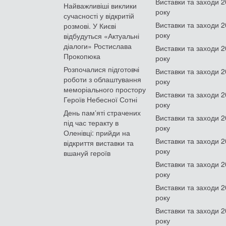
Виставки та заходи 
Найважливіші виклики
року
сучасності у відкритій
Виставки та заходи 
розмові. У Києві
року
відбудуться «Актуальні
діалоги» Ростислава
Виставки та заходи 
Прокопюка
року
Розпочалися підготовчі
Виставки та заходи 
роботи з облаштування
року
меморіального простору
Виставки та заходи 
Героїв Небесної Сотні
року
День памʼяті страчених
Виставки та заходи 
під час теракту в
року
Оленівці: прийди на
Виставки та заходи 
відкриття виставки та
року
вшануй героїв
Виставки та заходи 
року
Виставки та заходи 
року
Виставки та заходи 
року