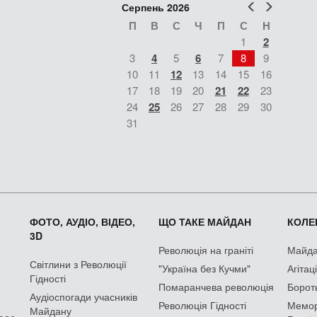
Попер
Наст
Серпень 2026
П
В
С
Ч
П
С
Н
1
2
3
4
5
6
7
8
9
10
11
12
13
14
15
16
17
18
19
20
21
22
23
24
25
26
27
28
29
30
31
ФОТО, АУДІО, ВІДЕО,
ЩО ТАКЕ МАЙДАН
КОЛЕК
3D
Революція на граніті
Майдан
Світлини з Революції
"Україна без Кучми"
Агітац
Гідності
Помаранчева революція
Борот
Аудіоспогади учасників
Революція Гідності
Мемор
Майдану