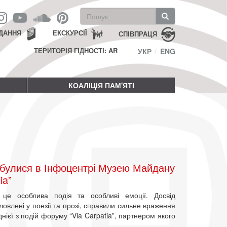
Пошукова
форма
Пошук
ДАННЯ
ЕКСКУРСІЇ
СПІВПРАЦЯ
ТЕРИТОРІЯ ГІДНОСТІ: AR
УКР
ENG
КОАЛІЦІЯ ПАМ'ЯТІ
ідбулися в Інфоцентрі Музею Майдану
ia”
 це особлива подія та особливі емоції. Досвід
словлені у поезії та прозі, справили сильне враження
нієї з подій форуму “Via Carpatia”, партнером якого