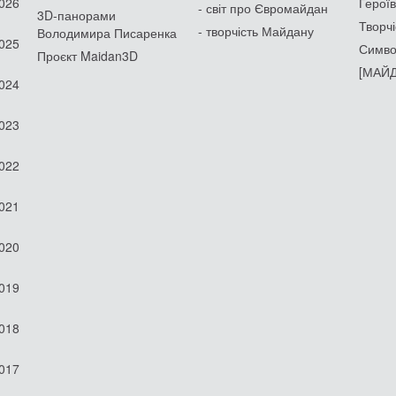
2026
Героїв
- світ про Євромайдан
3D-панорами
Творчі
- творчість Майдану
Володимира Писаренка
2025
Симво
Проєкт Maidan3D
[МАЙД
2024
2023
2022
2021
2020
2019
2018
2017