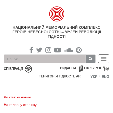
Перейти
до
основного
матеріалу
НАЦІОНАЛЬНИЙ МЕМОРІАЛЬНИЙ КОМПЛЕКС
ГЕРОЇВ НЕБЕСНОЇ СОТНІ – МУЗЕЙ РЕВОЛЮЦІЇ
ГІДНОСТІ
Пошукова
Toggl
форма
navig
Пошук
ВИДАННЯ
ЕКСКУРСІЇ
СПІВПРАЦЯ
ТЕРИТОРІЯ ГІДНОСТІ: AR
УКР
ENG
До списку новин
На головну сторінку