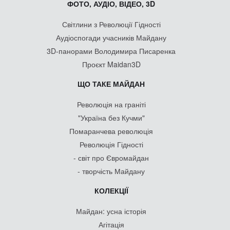
ФОТО, АУДІО, ВІДЕО, 3D
Світлини з Революції Гідності
Аудіоспогади учасників Майдану
3D-панорами Володимира Писаренка
Проєкт Maidan3D
ЩО ТАКЕ МАЙДАН
Революція на граніті
"Україна без Кучми"
Помаранчева революція
Революція Гідності
- світ про Євромайдан
- творчість Майдану
КОЛЕКЦІЇ
Майдан: усна історія
Агітація