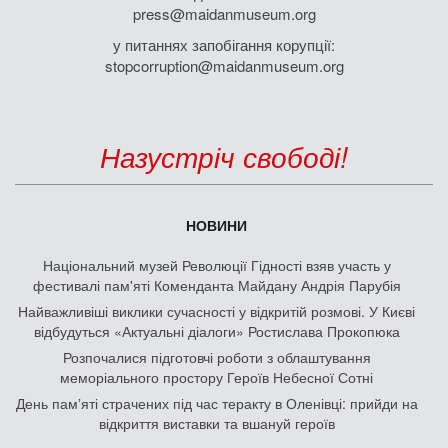
press@maidanmuseum.org
у питаннях запобігання корупції:
stopcorruption@maidanmuseum.org
Назустріч свободі!
НОВИНИ
Національний музей Революції Гідності взяв участь у
фестивалі пам'яті Коменданта Майдану Андрія Парубія
Найважливіші виклики сучасності у відкритій розмові. У Києві
відбудуться «Актуальні діалоги» Ростислава Прокопюка
Розпочалися підготовчі роботи з облаштування
меморіального простору Героїв Небесної Сотні
День памʼяті страчених під час теракту в Оленівці: прийди на
відкриття виставки та вшануй героїв