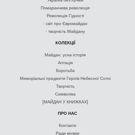
Помаранчева революція
Революція Гідності
- світ про Євромайдан
- творчість Майдану
КОЛЕКЦІЇ
Майдан: усна історія
Агітація
Боротьба
Меморіальні предмети Героїв Небесної Сотні
Творчість
Символіка
[МАЙДАН У КНИЖКАХ]
ПРО НАС
Контакти
Ради музею