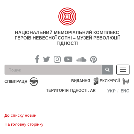
Перейти
до
основного
матеріалу
НАЦІОНАЛЬНИЙ МЕМОРІАЛЬНИЙ КОМПЛЕКС
ГЕРОЇВ НЕБЕСНОЇ СОТНІ – МУЗЕЙ РЕВОЛЮЦІЇ
ГІДНОСТІ
Пошукова
Toggl
форма
navig
Пошук
ВИДАННЯ
ЕКСКУРСІЇ
СПІВПРАЦЯ
ТЕРИТОРІЯ ГІДНОСТІ: AR
УКР
ENG
До списку новин
На головну сторінку