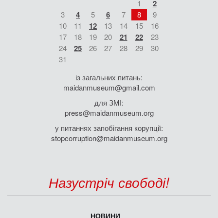
1
2
3
4
5
6
7
8
9
10
11
12
13
14
15
16
17
18
19
20
21
22
23
24
25
26
27
28
29
30
31
із загальних питань:
maidanmuseum@gmail.com
для ЗМІ:
press@maidanmuseum.org
у питаннях запобігання корупції:
stopcorruption@maidanmuseum.org
Назустріч свободі!
НОВИНИ