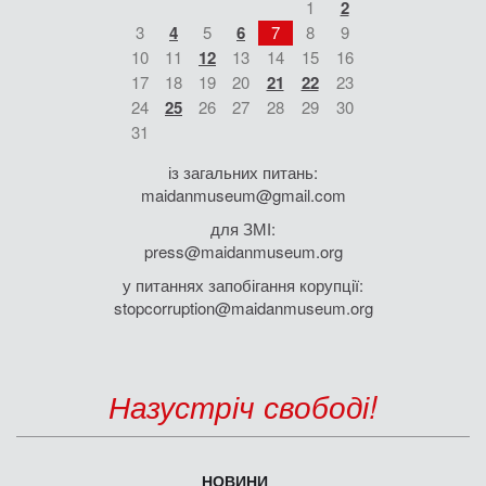
1
2
3
4
5
6
7
8
9
10
11
12
13
14
15
16
17
18
19
20
21
22
23
24
25
26
27
28
29
30
31
із загальних питань:
maidanmuseum@gmail.com
для ЗМІ:
press@maidanmuseum.org
у питаннях запобігання корупції:
stopcorruption@maidanmuseum.org
Назустріч свободі!
НОВИНИ