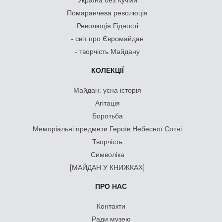
Помаранчева революція
Революція Гідності
- світ про Євромайдан
- творчість Майдану
КОЛЕКЦІЇ
Майдан: усна історія
Агітація
Боротьба
Меморіальні предмети Героїв Небесної Сотні
Творчість
Символіка
[МАЙДАН У КНИЖКАХ]
ПРО НАС
Контакти
Ради музею