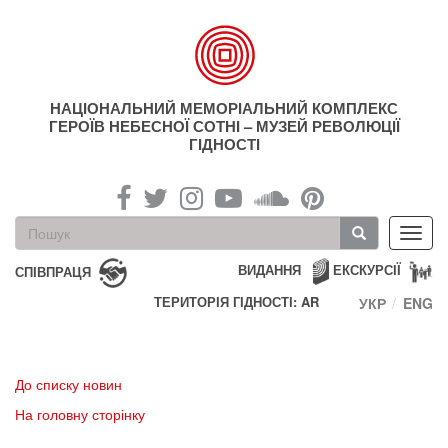
Перейти
до
основного
матеріалу
НАЦІОНАЛЬНИЙ МЕМОРІАЛЬНИЙ КОМПЛЕКС
ГЕРОЇВ НЕБЕСНОЇ СОТНІ – МУЗЕЙ РЕВОЛЮЦІЇ
ГІДНОСТІ
Пошукова
Toggl
форма
navig
Пошук
ВИДАННЯ
ЕКСКУРСІЇ
СПІВПРАЦЯ
ТЕРИТОРІЯ ГІДНОСТІ: AR
УКР
ENG
До списку новин
На головну сторінку