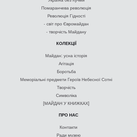
Помаранчева революція
Революція Гідності
- світ про Євромайдан
- творчість Майдану
КОЛЕКЦІЇ
Майдан: усна історія
Агітація
Боротьба
Меморіальні предмети Героїв Небесної Сотні
Творчість
Символіка
[МАЙДАН У КНИЖКАХ]
ПРО НАС
Контакти
Ради музею