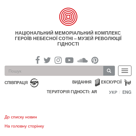
Перейти
до
основного
матеріалу
НАЦІОНАЛЬНИЙ МЕМОРІАЛЬНИЙ КОМПЛЕКС
ГЕРОЇВ НЕБЕСНОЇ СОТНІ – МУЗЕЙ РЕВОЛЮЦІЇ
ГІДНОСТІ
Пошукова
Toggl
форма
navig
Пошук
ВИДАННЯ
ЕКСКУРСІЇ
СПІВПРАЦЯ
ТЕРИТОРІЯ ГІДНОСТІ: AR
УКР
ENG
До списку новин
На головну сторінку