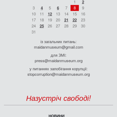
1
2
3
4
5
6
7
8
9
10
11
12
13
14
15
16
17
18
19
20
21
22
23
24
25
26
27
28
29
30
31
із загальних питань:
maidanmuseum@gmail.com
для ЗМІ:
press@maidanmuseum.org
у питаннях запобігання корупції:
stopcorruption@maidanmuseum.org
Назустріч свободі!
НОВИНИ