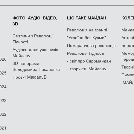
ФОТО, АУДІО, ВІДЕО,
ЩО ТАКЕ МАЙДАН
КОЛЕК
3D
Революція на граніті
Майдан
Світлини з Революції
"Україна без Кучми"
Агітац
Гідності
Помаранчева революція
Борот
Аудіоспогади учасників
Революція Гідності
Мемор
Майдану
2026
Героїв
- світ про Євромайдан
3D-панорами
Творчі
- творчість Майдану
Володимира Писаренка
2025
Симво
Проєкт Maidan3D
[МАЙД
2024
2023
2022
2021