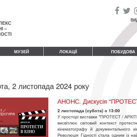
ВИ
ЛЕКС
І –
НОСТІ
МУЗЕЙ
ЛОКАЦІЇ
ПОБУДОВА
та, 2 листопада 2024 року
АНОНС. Дискусія “ПРОТЕС
2 листопада (субота) о 13:00
У просторі виставки "ПРОТЕСТ / АРХІ
висвітлює світовий контекст протест
кінематографу й документального кін
Революція Гідності стала одним із на