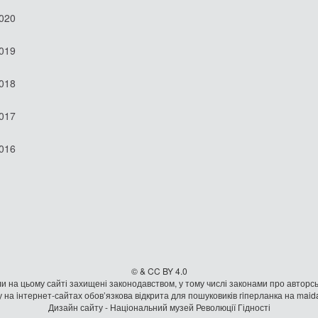
2020
2019
2018
2017
2016
© & CC BY 4.0
и на цьому сайті захищені законодавством, у тому числі законами про авторсь
 на iнтернет-сайтах обов’язкова відкрита для пошуковиків гiперланка на mai
Дизайн сайту - Національний музей Революції Гідності