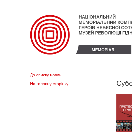
Перейти
до
основного
НАЦІОНАЛЬНИЙ
матеріалу
МЕМОРІАЛЬНИЙ КОМП
ГЕРОЇВ НЕБЕСНОЇ СОТН
МУЗЕЙ РЕВОЛЮЦІЇ ГІД
МЕМОРІАЛ
До списку новин
Субо
На головну сторінку