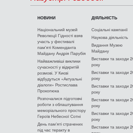
НОВИНИ
ДІЯЛЬНІСТЬ
Національний музей
Соціальні кампанії
Революції Гідності взяв
Наукова діяльність
участь у фестивалі
Видання Музею
пам'яті Коменданта
Майдану
Майдану Андрія Парубія
Виставки та заходи 
Найважливіші виклики
року
сучасності у відкритій
Виставки та заходи 
розмові. У Києві
року
відбудуться «Актуальні
діалоги» Ростислава
Виставки та заходи 
Прокопюка
року
Розпочалися підготовчі
Виставки та заходи 
роботи з облаштування
року
меморіального простору
Виставки та заходи 
Героїв Небесної Сотні
року
День памʼяті страчених
Виставки та заходи 
під час теракту в
року