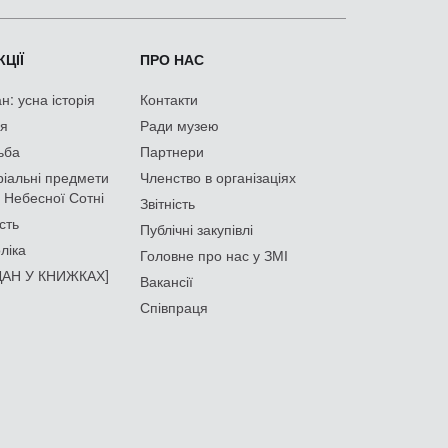
ЦІЇ
ПРО НАС
: усна історія
Контакти
ія
Ради музею
ьба
Партнери
іальні предмети
Членство в організаціях
 Небесної Сотні
Звітність
сть
Публічні закупівлі
ліка
Головне про нас у ЗМІ
АН У КНИЖКАХ]
Вакансії
Співпраця