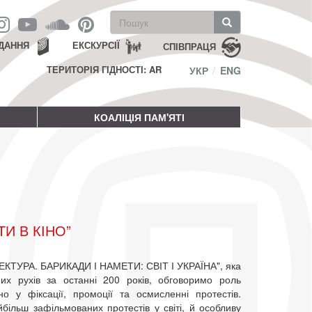
Пошукова
форма
Пошук
ДАННЯ
ЕКСКУРСІЇ
СПІВПРАЦЯ
ТЕРИТОРІЯ ГІДНОСТІ: AR
УКР
ENG
КОАЛІЦІЯ ПАМ'ЯТІ
ТИ В КІНО”
ТЕКТУРА. БАРИКАДИ І НАМЕТИ: СВІТ І УКРАЇНА", яка
них рухів за останні 200 років, обговоримо роль
о у фіксації, промоції та осмисленні протестів.
йбільш зафільмованих протестів у світі, й особливу