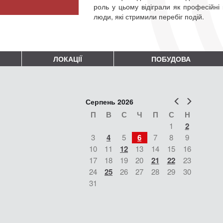
роль у цьому відіграли як професійні к
люди, які стримили перебіг подій.
ЛОКАЦІЇ
ПОБУДОВА
Попер
Наст
Серпень 2026
П
В
С
Ч
П
С
Н
1
2
3
4
5
6
7
8
9
10
11
12
13
14
15
16
17
18
19
20
21
22
23
24
25
26
27
28
29
30
31