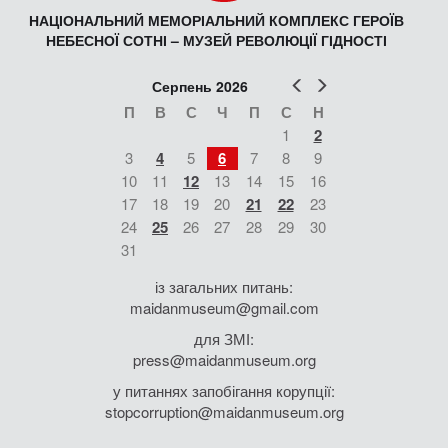
НАЦІОНАЛЬНИЙ МЕМОРІАЛЬНИЙ КОМПЛЕКС ГЕРОЇВ
НЕБЕСНОЇ СОТНІ – МУЗЕЙ РЕВОЛЮЦІЇ ГІДНОСТІ
Попер
Наст
Серпень 2026
П
В
С
Ч
П
С
Н
1
2
3
4
5
6
7
8
9
10
11
12
13
14
15
16
17
18
19
20
21
22
23
24
25
26
27
28
29
30
31
із загальних питань:
maidanmuseum@gmail.com
для ЗМІ:
press@maidanmuseum.org
у питаннях запобігання корупції:
stopcorruption@maidanmuseum.org