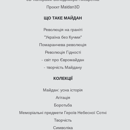
Проєкт Maidan3D
ЩО ТАКЕ МАЙДАН
Революція на граніті
"Україна без Кучми"
Помаранчева революція
Революція Гідності
- світ про Євромайдан
- творчість Майдану
КОЛЕКЦІЇ
Майдан: усна історія
Агітація
Боротьба
Меморіальні предмети Героїв Небесної Сотні
Творчість
Символіка