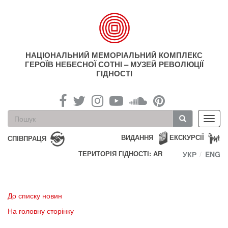
Перейти
до
основного
матеріалу
НАЦІОНАЛЬНИЙ МЕМОРІАЛЬНИЙ КОМПЛЕКС
ГЕРОЇВ НЕБЕСНОЇ СОТНІ – МУЗЕЙ РЕВОЛЮЦІЇ
ГІДНОСТІ
Пошукова
Toggl
форма
navig
Пошук
ВИДАННЯ
ЕКСКУРСІЇ
СПІВПРАЦЯ
ТЕРИТОРІЯ ГІДНОСТІ: AR
УКР
ENG
До списку новин
На головну сторінку