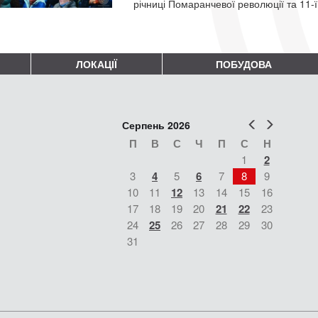
річниці Помаранчевої революції та 11-ї 
ЛОКАЦІЇ
ПОБУДОВА
Попер
Наст
Серпень 2026
П
В
С
Ч
П
С
Н
1
2
3
4
5
6
7
8
9
10
11
12
13
14
15
16
17
18
19
20
21
22
23
24
25
26
27
28
29
30
31