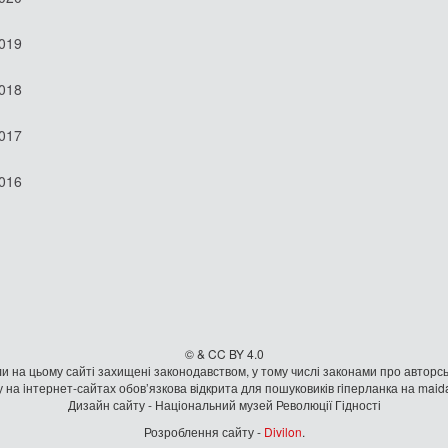
2019
2018
2017
2016
© & CC BY 4.0
и на цьому сайті захищені законодавством, у тому числі законами про авторсь
 на iнтернет-сайтах обов’язкова відкрита для пошуковиків гiперланка на mai
Дизайн сайту - Національний музей Революції Гідності
Розроблення сайту -
Divilon
.