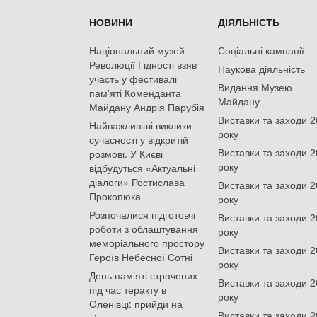
НОВИНИ
ДІЯЛЬНІСТЬ
Національний музей
Соціальні кампанії
Революції Гідності взяв
Наукова діяльність
участь у фестивалі
Видання Музею
пам'яті Коменданта
Майдану
Майдану Андрія Парубія
Виставки та заходи 
Найважливіші виклики
року
сучасності у відкритій
Виставки та заходи 
розмові. У Києві
року
відбудуться «Актуальні
діалоги» Ростислава
Виставки та заходи 
Прокопюка
року
Розпочалися підготовчі
Виставки та заходи 
роботи з облаштування
року
меморіального простору
Виставки та заходи 
Героїв Небесної Сотні
року
День памʼяті страчених
Виставки та заходи 
під час теракту в
року
Оленівці: прийди на
Виставки та заходи 