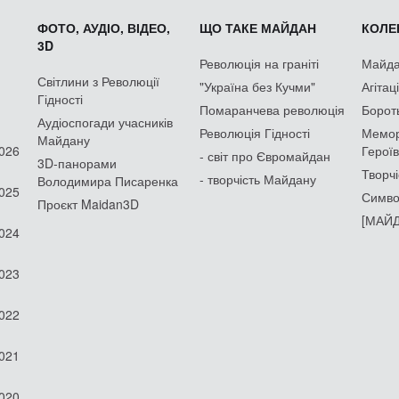
ФОТО, АУДІО, ВІДЕО,
ЩО ТАКЕ МАЙДАН
КОЛЕК
3D
Революція на граніті
Майдан
Світлини з Революції
"Україна без Кучми"
Агітац
Гідності
Помаранчева революція
Борот
Аудіоспогади учасників
Революція Гідності
Мемор
Майдану
2026
Героїв
- світ про Євромайдан
3D-панорами
Творчі
- творчість Майдану
Володимира Писаренка
2025
Симво
Проєкт Maidan3D
[МАЙД
2024
2023
2022
2021
2020