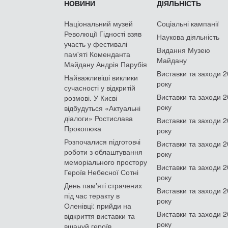
НОВИНИ
ДІЯЛЬНІСТЬ
Національний музей
Соціальні кампанії
Революції Гідності взяв
Наукова діяльність
участь у фестивалі
Видання Музею
пам'яті Коменданта
Майдану
Майдану Андрія Парубія
Виставки та заходи 
Найважливіші виклики
року
сучасності у відкритій
Виставки та заходи 
розмові. У Києві
року
відбудуться «Актуальні
діалоги» Ростислава
Виставки та заходи 
Прокопюка
року
Розпочалися підготовчі
Виставки та заходи 
роботи з облаштування
року
меморіального простору
Виставки та заходи 
Героїв Небесної Сотні
року
День памʼяті страчених
Виставки та заходи 
під час теракту в
року
Оленівці: прийди на
Виставки та заходи 
відкриття виставки та
року
вшануй героїв