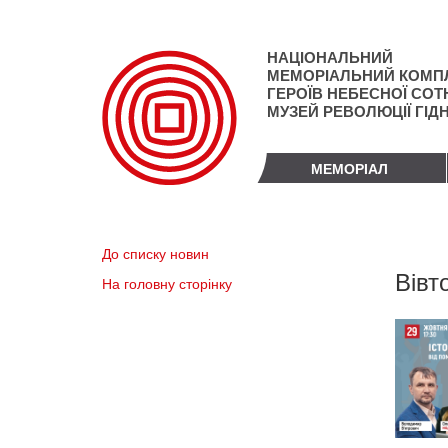
Перейти
до
основного
НАЦІОНАЛЬНИЙ
матеріалу
МЕМОРІАЛЬНИЙ КОМП
ГЕРОЇВ НЕБЕСНОЇ СОТН
МУЗЕЙ РЕВОЛЮЦІЇ ГІД
МЕМОРІАЛ
До списку новин
Вівт
На головну сторінку