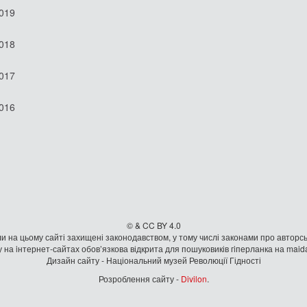
2019
2018
2017
2016
© & CC BY 4.0
и на цьому сайті захищені законодавством, у тому числі законами про авторсь
 на iнтернет-сайтах обов’язкова відкрита для пошуковиків гiперланка на mai
Дизайн сайту - Національний музей Революції Гідності
Розроблення сайту -
Divilon
.