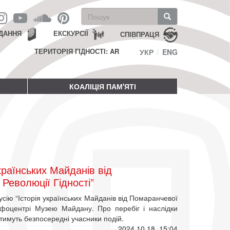
Пошукова
форма
Пошук
ДАННЯ
ЕКСКУРСІЇ
СПІВПРАЦЯ
ТЕРИТОРІЯ ГІДНОСТІ: AR
УКР
ENG
КОАЛІЦІЯ ПАМ'ЯТІ
країнських Майданів від
Революції Гідності”
сію “Історія українських Майданів від Помаранчевої
Інфоцентрі Музею Майдану. Про перебіг і наслідки
атимуть безпосередні учасники подій.
2024 10 18, 15:04