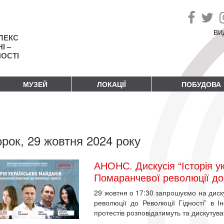
ВИ
ЛЕКС
І –
НОСТІ
МУЗЕЙ
ЛОКАЦІЇ
ПОБУДОВА
орок, 29 жовтня 2024 року
АНОНС. Дискусія “Історія у
Помаранчевої революції до 
29 жовтня о 17:30 запрошуємо на диску
революції до Революції Гідності” в 
протестів розповідатимуть та дискутув