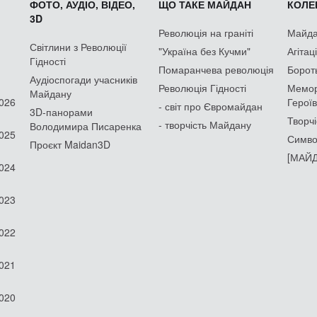
ФОТО, АУДІО, ВІДЕО,
ЩО ТАКЕ МАЙДАН
КОЛЕК
3D
Революція на граніті
Майдан
Світлини з Революції
"Україна без Кучми"
Агітац
Гідності
Помаранчева революція
Борот
Аудіоспогади учасників
Революція Гідності
Мемор
Майдану
2026
Героїв
- світ про Євромайдан
3D-панорами
Творчі
- творчість Майдану
Володимира Писаренка
2025
Симво
Проєкт Maidan3D
[МАЙД
2024
2023
2022
2021
2020