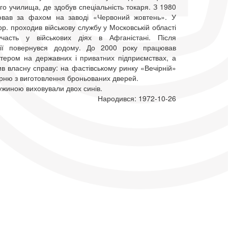
о училища, де здобув спеціальність токаря. З 1980
ював за фахом на заводі «Червоний жовтень». У
р. проходив військову службу у Московській області
часть у військових діях в Афганістані. Після
ації повернувся додому. До 2000 року працював
тером на державних і приватних підприємствах, а
ив власну справу: на фастівському ринку «Вечірній»
рню з виготовлення броньованих дверей.
ужиною виховували двох синів.
Народився: 1972-10-26