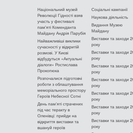
Національний музей
Соціальні кампанії
Революції Гідності взяв
Наукова діяльність
участь у фестивалі
Видання Музею
пам'яті Коменданта
Майдану
Майдану Андрія Парубія
Виставки та заходи 
Найважливіші виклики
року
сучасності у відкритій
Виставки та заходи 
розмові. У Києві
року
відбудуться «Актуальні
діалоги» Ростислава
Виставки та заходи 
Прокопюка
року
Розпочалися підготовчі
Виставки та заходи 
роботи з облаштування
року
меморіального простору
Виставки та заходи 
Героїв Небесної Сотні
року
День памʼяті страчених
Виставки та заходи 
під час теракту в
року
Оленівці: прийди на
Виставки та заходи 
відкриття виставки та
року
вшануй героїв