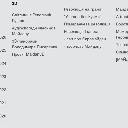
3D
Революція на граніті
Майдан
Світлини з Революції
"Україна без Кучми"
Агітац
Гідності
Помаранчева революція
Борот
Аудіоспогади учасників
Революція Гідності
Мемор
Майдану
2026
Героїв
- світ про Євромайдан
3D-панорами
Творчі
- творчість Майдану
Володимира Писаренка
2025
Симво
Проєкт Maidan3D
[МАЙД
2024
2023
2022
2021
2020