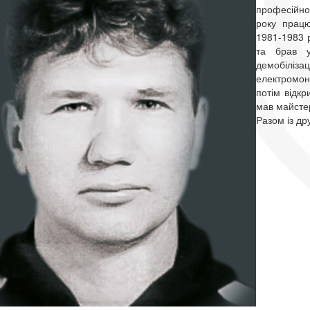
професійног
року прац
1981-1983 р
та брав у
демобіліз
електромон
потім відкр
мав майсте
Разом із др