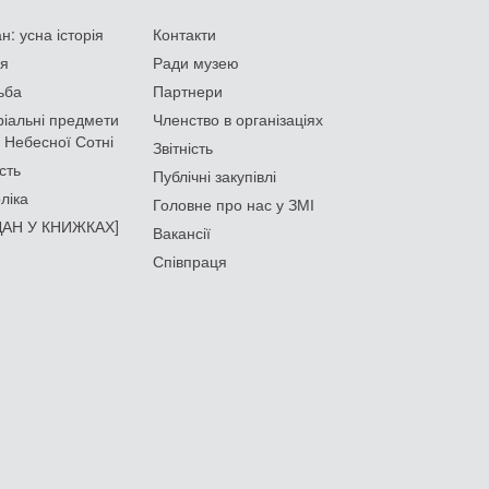
: усна історія
Контакти
ія
Ради музею
ьба
Партнери
іальні предмети
Членство в організаціях
 Небесної Сотні
Звітність
сть
Публічні закупівлі
ліка
Головне про нас у ЗМІ
АН У КНИЖКАХ]
Вакансії
Співпраця