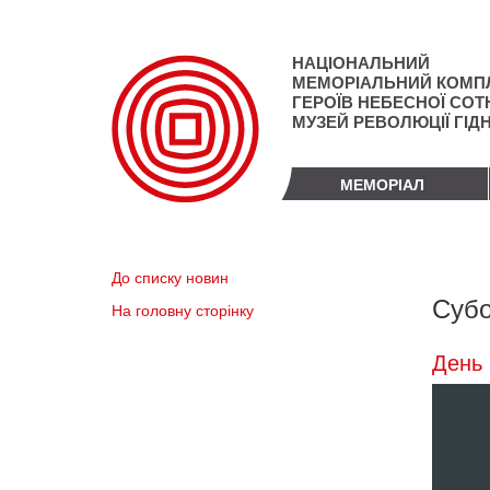
Перейти
до
основного
НАЦІОНАЛЬНИЙ
матеріалу
МЕМОРІАЛЬНИЙ КОМП
ГЕРОЇВ НЕБЕСНОЇ СОТН
МУЗЕЙ РЕВОЛЮЦІЇ ГІД
МЕМОРІАЛ
До списку новин
Субо
На головну сторінку
День 