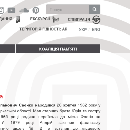
Пошукова
форма
Пошук
ДАННЯ
ЕКСКУРСІЇ
СПІВПРАЦЯ
ТЕРИТОРІЯ ГІДНОСТІ: AR
УКР
ENG
КОАЛІЦІЯ ПАМ'ЯТІ
а
епанович Саєнко
народився 26 жовтня 1962 року у
ркаської області. Мав старших брата Юрія та сестру
1965 році родина переїхала до міста Фастів на
. У 1979 році Андрій закінчив фастівську
освітню школу № 2 та вступив до місцевого