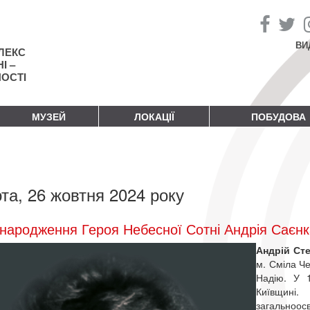
ВИ
ЛЕКС
І –
НОСТІ
МУЗЕЙ
ЛОКАЦІЇ
ПОБУДОВА
та, 26 жовтня 2024 року
народження Героя Небесної Сотні Андрія Саєнк
Андрій Ст
м. Сміла Че
Надію. У 
Київщині
загально