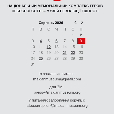
НАЦІОНАЛЬНИЙ МЕМОРІАЛЬНИЙ КОМПЛЕКС ГЕРОЇВ
НЕБЕСНОЇ СОТНІ – МУЗЕЙ РЕВОЛЮЦІЇ ГІДНОСТІ
Попер
Наст
Серпень 2026
П
В
С
Ч
П
С
Н
1
2
3
4
5
6
7
8
9
10
11
12
13
14
15
16
17
18
19
20
21
22
23
24
25
26
27
28
29
30
31
із загальних питань:
maidanmuseum@gmail.com
для ЗМІ:
press@maidanmuseum.org
у питаннях запобігання корупції:
stopcorruption@maidanmuseum.org