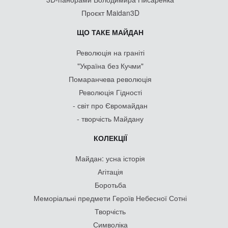
Проєкт Maidan3D
ЩО ТАКЕ МАЙДАН
Революція на граніті
"Україна без Кучми"
Помаранчева революція
Революція Гідності
- світ про Євромайдан
- творчість Майдану
КОЛЕКЦІЇ
Майдан: усна історія
Агітація
Боротьба
Меморіальні предмети Героїв Небесної Сотні
Творчість
Символіка