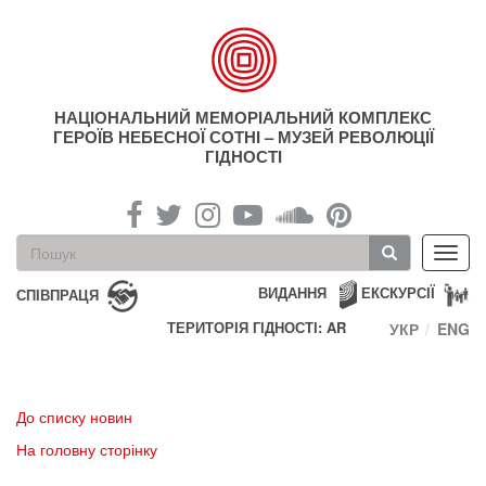
Перейти
до
основного
матеріалу
НАЦІОНАЛЬНИЙ МЕМОРІАЛЬНИЙ КОМПЛЕКС
ГЕРОЇВ НЕБЕСНОЇ СОТНІ – МУЗЕЙ РЕВОЛЮЦІЇ
ГІДНОСТІ
Пошукова
Toggl
форма
navig
Пошук
ВИДАННЯ
ЕКСКУРСІЇ
СПІВПРАЦЯ
ТЕРИТОРІЯ ГІДНОСТІ: AR
УКР
ENG
До списку новин
На головну сторінку