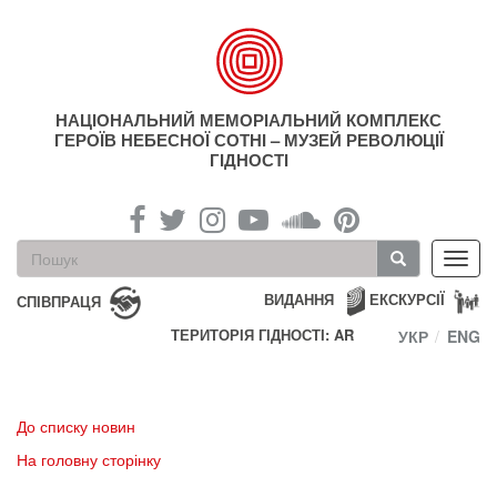
Перейти
до
основного
матеріалу
НАЦІОНАЛЬНИЙ МЕМОРІАЛЬНИЙ КОМПЛЕКС
ГЕРОЇВ НЕБЕСНОЇ СОТНІ – МУЗЕЙ РЕВОЛЮЦІЇ
ГІДНОСТІ
Пошукова
Toggl
форма
navig
Пошук
ВИДАННЯ
ЕКСКУРСІЇ
СПІВПРАЦЯ
ТЕРИТОРІЯ ГІДНОСТІ: AR
УКР
ENG
До списку новин
На головну сторінку