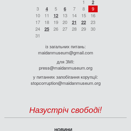
1
2
3
4
5
6
7
8
9
10
11
12
13
14
15
16
17
18
19
20
21
22
23
24
25
26
27
28
29
30
31
із загальних питань:
maidanmuseum@gmail.com
для ЗМІ:
press@maidanmuseum.org
у питаннях запобігання корупції:
stopcorruption@maidanmuseum.org
Назустріч свободі!
НОВИНИ