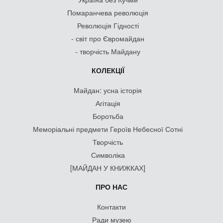
Помаранчева революція
Революція Гідності
- світ про Євромайдан
- творчість Майдану
КОЛЕКЦІЇ
Майдан: усна історія
Агітація
Боротьба
Меморіальні предмети Героїв Небесної Сотні
Творчість
Символіка
[МАЙДАН У КНИЖКАХ]
ПРО НАС
Контакти
Ради музею