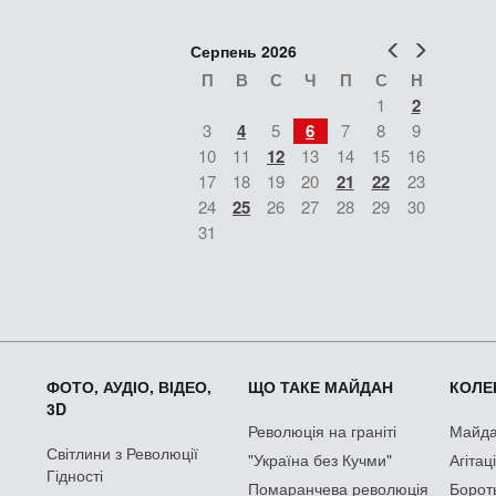
Попер
Наст
Серпень 2026
П
В
С
Ч
П
С
Н
1
2
3
4
5
6
7
8
9
10
11
12
13
14
15
16
17
18
19
20
21
22
23
24
25
26
27
28
29
30
31
ФОТО, АУДІО, ВІДЕО,
ЩО ТАКЕ МАЙДАН
КОЛЕК
3D
Революція на граніті
Майдан
Світлини з Революції
"Україна без Кучми"
Агітац
Гідності
Помаранчева революція
Борот