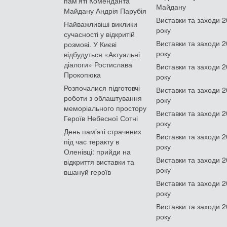
пам'яті Коменданта
Майдану
Майдану Андрія Парубія
Виставки та заходи 
Найважливіші виклики
року
сучасності у відкритій
Виставки та заходи 
розмові. У Києві
року
відбудуться «Актуальні
діалоги» Ростислава
Виставки та заходи 
Прокопюка
року
Розпочалися підготовчі
Виставки та заходи 
роботи з облаштування
року
меморіального простору
Виставки та заходи 
Героїв Небесної Сотні
року
День памʼяті страчених
Виставки та заходи 
під час теракту в
року
Оленівці: прийди на
Виставки та заходи 
відкриття виставки та
року
вшануй героїв
Виставки та заходи 
року
Виставки та заходи 
року