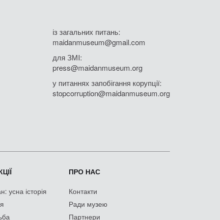
із загальних питань:
maidanmuseum@gmail.com
для ЗМІ:
press@maidanmuseum.org
у питаннях запобігання корупції:
stopcorruption@maidanmuseum.org
ЦІЇ
ПРО НАС
: усна історія
Контакти
ія
Ради музею
ьба
Партнери