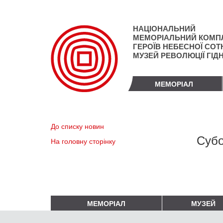
Перейти
до
основного
НАЦІОНАЛЬНИЙ
матеріалу
МЕМОРІАЛЬНИЙ КОМП
ГЕРОЇВ НЕБЕСНОЇ СОТН
МУЗЕЙ РЕВОЛЮЦІЇ ГІД
МЕМОРІАЛ
До списку новин
Субо
На головну сторінку
МЕМОРІАЛ
МУЗЕЙ