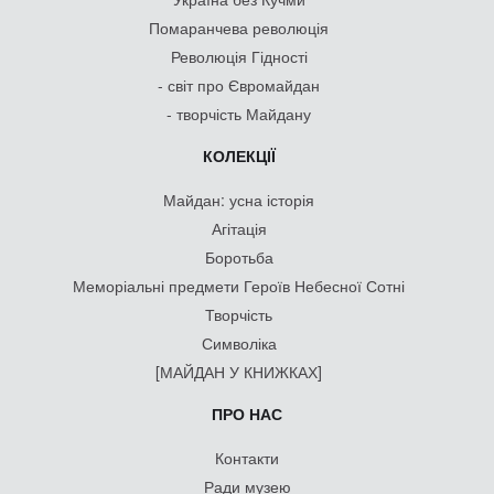
Помаранчева революція
Революція Гідності
- світ про Євромайдан
- творчість Майдану
КОЛЕКЦІЇ
Майдан: усна історія
Агітація
Боротьба
Меморіальні предмети Героїв Небесної Сотні
Творчість
Символіка
[МАЙДАН У КНИЖКАХ]
ПРО НАС
Контакти
Ради музею