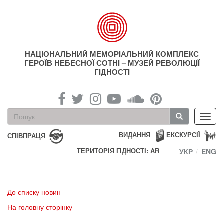
Перейти
до
основного
матеріалу
НАЦІОНАЛЬНИЙ МЕМОРІАЛЬНИЙ КОМПЛЕКС
ГЕРОЇВ НЕБЕСНОЇ СОТНІ – МУЗЕЙ РЕВОЛЮЦІЇ
ГІДНОСТІ
Пошукова
Toggl
форма
navig
Пошук
ВИДАННЯ
ЕКСКУРСІЇ
СПІВПРАЦЯ
ТЕРИТОРІЯ ГІДНОСТІ: AR
УКР
ENG
До списку новин
На головну сторінку