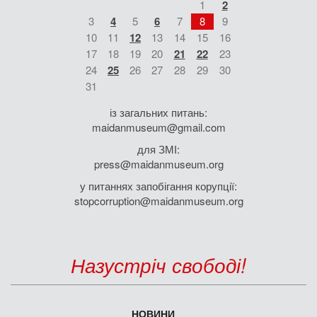
1
2
3
4
5
6
7
8
9
10
11
12
13
14
15
16
17
18
19
20
21
22
23
24
25
26
27
28
29
30
31
із загальних питань:
maidanmuseum@gmail.com
для ЗМІ:
press@maidanmuseum.org
у питаннях запобігання корупції:
stopcorruption@maidanmuseum.org
Назустріч свободі!
НОВИНИ