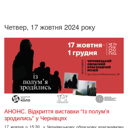
Четвер, 17 жовтня 2024 року
АНОНС. Відкриття виставки “Із полум’я
зродились” у Чернівцях
17 жовтня о 15:30 у Чернівецькому обласному краєзнавчому