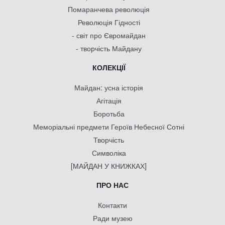
Помаранчева революція
Революція Гідності
- світ про Євромайдан
- творчість Майдану
КОЛЕКЦІЇ
Майдан: усна історія
Агітація
Боротьба
Меморіальні предмети Героїв Небесної Сотні
Творчість
Символіка
[МАЙДАН У КНИЖКАХ]
ПРО НАС
Контакти
Ради музею