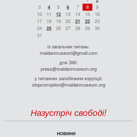
2
3
4
5
6
7
8
9
10
11
12
13
14
15
16
17
18
19
20
21
22
23
24
25
26
27
28
29
30
31
із загальних питань:
maidanmuseum@gmail.com
для ЗМІ:
press@maidanmuseum.org
у питаннях запобігання корупції:
stopcorruption@maidanmuseum.org
Назустріч свободі!
НОВИНИ