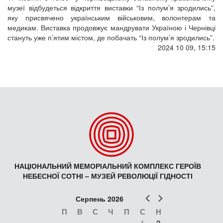
музеї відбудеться відкриття виставки “Із полум’я зродились”,
яку присвячено українським військовим, волонтерам та
медикам. Виставка продовжує мандрувати Україною і Чернівці
стануть уже п’ятим містом, де побачать “Із полум’я зродились”.
2024 10 09, 15:15
НАЦІОНАЛЬНИЙ МЕМОРІАЛЬНИЙ КОМПЛЕКС ГЕРОЇВ
НЕБЕСНОЇ СОТНІ – МУЗЕЙ РЕВОЛЮЦІЇ ГІДНОСТІ
Попер
Наст
Серпень 2026
П
В
С
Ч
П
С
Н
1