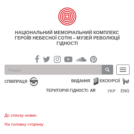
Перейти
до
основного
матеріалу
НАЦІОНАЛЬНИЙ МЕМОРІАЛЬНИЙ КОМПЛЕКС
ГЕРОЇВ НЕБЕСНОЇ СОТНІ – МУЗЕЙ РЕВОЛЮЦІЇ
ГІДНОСТІ
Пошукова
Toggl
форма
navig
Пошук
ВИДАННЯ
ЕКСКУРСІЇ
СПІВПРАЦЯ
ТЕРИТОРІЯ ГІДНОСТІ: AR
УКР
ENG
До списку новин
На головну сторінку