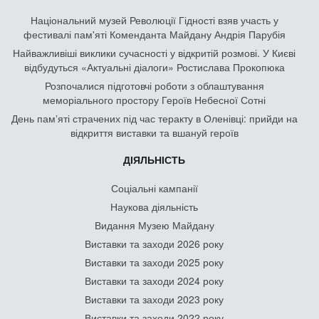
Національний музей Революції Гідності взяв участь у
фестивалі пам'яті Коменданта Майдану Андрія Парубія
Найважливіші виклики сучасності у відкритій розмові. У Києві
відбудуться «Актуальні діалоги» Ростислава Прокопюка
Розпочалися підготовчі роботи з облаштування
меморіального простору Героїв Небесної Сотні
День памʼяті страчених під час теракту в Оленівці: прийди на
відкриття виставки та вшануй героїв
ДІЯЛЬНІСТЬ
Соціальні кампанії
Наукова діяльність
Видання Музею Майдану
Виставки та заходи 2026 року
Виставки та заходи 2025 року
Виставки та заходи 2024 року
Виставки та заходи 2023 року
Виставки та заходи 2022 року