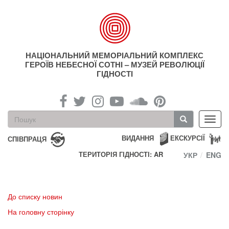
Перейти
до
основного
матеріалу
НАЦІОНАЛЬНИЙ МЕМОРІАЛЬНИЙ КОМПЛЕКС
ГЕРОЇВ НЕБЕСНОЇ СОТНІ – МУЗЕЙ РЕВОЛЮЦІЇ
ГІДНОСТІ
Пошукова
Toggl
форма
navig
Пошук
ВИДАННЯ
ЕКСКУРСІЇ
СПІВПРАЦЯ
ТЕРИТОРІЯ ГІДНОСТІ: AR
УКР
ENG
До списку новин
На головну сторінку