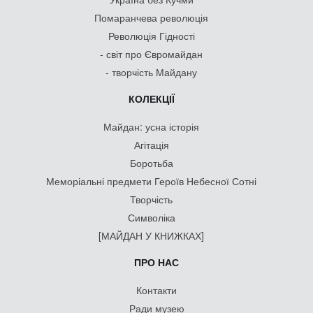
Помаранчева революція
Революція Гідності
- світ про Євромайдан
- творчість Майдану
КОЛЕКЦІЇ
Майдан: усна історія
Агітація
Боротьба
Меморіальні предмети Героїв Небесної Сотні
Творчість
Символіка
[МАЙДАН У КНИЖКАХ]
ПРО НАС
Контакти
Ради музею