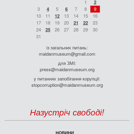
1
2
3
4
5
6
7
8
9
10
11
12
13
14
15
16
17
18
19
20
21
22
23
24
25
26
27
28
29
30
31
із загальних питань:
maidanmuseum@gmail.com
для ЗМІ:
press@maidanmuseum.org
у питаннях запобігання корупції:
stopcorruption@maidanmuseum.org
Назустріч свободі!
НОВИНИ