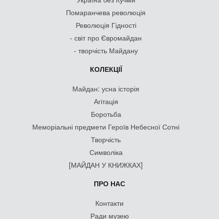
Помаранчева революція
Революція Гідності
- світ про Євромайдан
- творчість Майдану
КОЛЕКЦІЇ
Майдан: усна історія
Агітація
Боротьба
Меморіальні предмети Героїв Небесної Сотні
Творчість
Символіка
[МАЙДАН У КНИЖКАХ]
ПРО НАС
Контакти
Ради музею