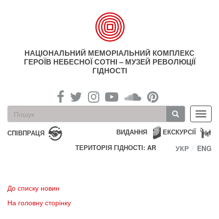
Перейти
до
основного
матеріалу
НАЦІОНАЛЬНИЙ МЕМОРІАЛЬНИЙ КОМПЛЕКС
ГЕРОЇВ НЕБЕСНОЇ СОТНІ – МУЗЕЙ РЕВОЛЮЦІЇ
ГІДНОСТІ
Пошукова
Toggl
форма
navig
Пошук
ВИДАННЯ
ЕКСКУРСІЇ
СПІВПРАЦЯ
ТЕРИТОРІЯ ГІДНОСТІ: AR
УКР
ENG
До списку новин
На головну сторінку