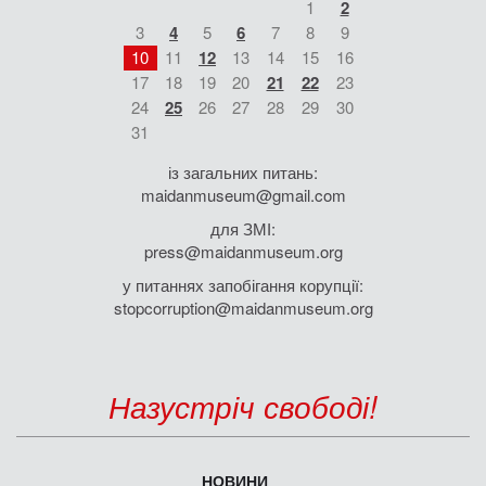
1
2
3
4
5
6
7
8
9
10
11
12
13
14
15
16
17
18
19
20
21
22
23
24
25
26
27
28
29
30
31
із загальних питань:
maidanmuseum@gmail.com
для ЗМІ:
press@maidanmuseum.org
у питаннях запобігання корупції:
stopcorruption@maidanmuseum.org
Назустріч свободі!
НОВИНИ