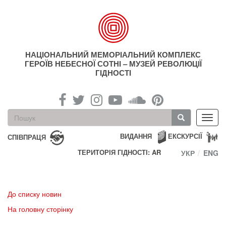
Перейти
до
основного
матеріалу
НАЦІОНАЛЬНИЙ МЕМОРІАЛЬНИЙ КОМПЛЕКС
ГЕРОЇВ НЕБЕСНОЇ СОТНІ – МУЗЕЙ РЕВОЛЮЦІЇ
ГІДНОСТІ
Пошукова
Toggl
форма
navig
Пошук
ВИДАННЯ
ЕКСКУРСІЇ
СПІВПРАЦЯ
ТЕРИТОРІЯ ГІДНОСТІ: AR
УКР
ENG
До списку новин
На головну сторінку