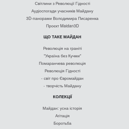
Світлини з Революції Гідності
Аудіоспогади учасників Майдану
3D-панорами Володимира Писаренка
Проєкт Maidan3D
ЩО ТАКЕ МАЙДАН
Революція на граніті
"Україна без Кучми"
Помаранчева революція
Революція Гідності
- світ про Євромайдан
- творчість Майдану
КОЛЕКЦІЇ
Майдан: усна історія
Агітація
Боротьба