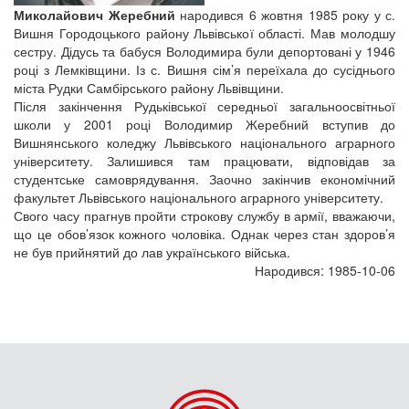
Миколайович Жеребний
народився 6 жовтня 1985 року у с.
Вишня Городоцького району Львівської області. Мав молодшу
сестру. Дідусь та бабуся Володимира були депортовані у 1946
році з Лемківщини. Із с. Вишня сім’я переїхала до сусіднього
міста Рудки Самбірського району Львівщини.
Після закінчення Рудьківської середньої загальноосвітньої
школи у 2001 році Володимир Жеребний вступив до
Вишнянського коледжу Львівського національного аграрного
університету. Залишився там працювати, відповідав за
студентське самоврядування. Заочно закінчив економічний
факультет Львівського національного аграрного університету.
Свого часу прагнув пройти строкову службу в армії, вважаючи,
що це обов’язок кожного чоловіка. Однак через стан здоров’я
не був прийнятий до лав українського війська.
Народився: 1985-10-06