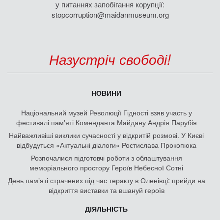
у питаннях запобігання корупції:
stopcorruption@maidanmuseum.org
Назустріч свободі!
НОВИНИ
Національний музей Революції Гідності взяв участь у
фестивалі пам'яті Коменданта Майдану Андрія Парубія
Найважливіші виклики сучасності у відкритій розмові. У Києві
відбудуться «Актуальні діалоги» Ростислава Прокопюка
Розпочалися підготовчі роботи з облаштування
меморіального простору Героїв Небесної Сотні
День памʼяті страчених під час теракту в Оленівці: прийди на
відкриття виставки та вшануй героїв
ДІЯЛЬНІСТЬ