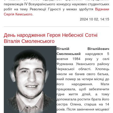
переможців IV Всеукраїнського конкурсу наукових студентських
робіт на тему Революції Гідності у межах здобуття
Відзнаки
Сергія Кемського
.
2024 10 02, 14:15
День народження Героя Небесної Сотні
Віталія Смоленського
Віталій Віталійович
Смоленський
народився 5
жовтня 1984 року у селі
Фурманка Уманського району
Черкаської області. Хлопець
ніколи не бачив свого батька,
який помер за чотири місяці до
його народження. Мати
працювала, щоб забезпечити
гідне життя дітей, а тому
допомагала ростити брата його
сестра Олена, старша на 14
років. Після закінчення місцевої