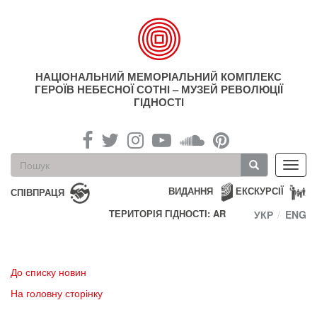
Перейти
до
основного
матеріалу
НАЦІОНАЛЬНИЙ МЕМОРІАЛЬНИЙ КОМПЛЕКС
ГЕРОЇВ НЕБЕСНОЇ СОТНІ – МУЗЕЙ РЕВОЛЮЦІЇ
ГІДНОСТІ
Пошукова
Toggl
форма
navig
Пошук
ВИДАННЯ
ЕКСКУРСІЇ
СПІВПРАЦЯ
ТЕРИТОРІЯ ГІДНОСТІ: AR
УКР
ENG
До списку новин
На головну сторінку