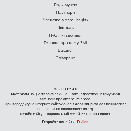
Ради музею
Партнери
Членство в організаціях
Звітність
Публічні закупівлі
Головне про нас у ЗМІ
Вакансії
Співпраця
© & CC BY 4.0
Матеріали на цьому сайті захищені законодавством, у тому числі
законами про авторське право.
При передруку на iнтернет-сайтах обов’язкова відкрита для пошуковиків
гiперланка на maidanmuseum.org.
Дизайн сайту - Національний музей Революції Гідності
Розроблення сайту -
Divilon
.