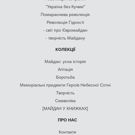
"Україна без Кучми"
Помаранчева революція
Революція Гідності
- світ про Євромайдан
- творчість Майдану
КОЛЕКЦІЇ
Майдан: усна історія
Агітація
Боротьба
Меморіальні предмети Героїв Небесної Сотні
Творчість
Символіка
[МАЙДАН У КНИЖКАХ]
ПРО НАС
Контакти