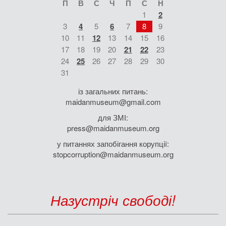
П
В
С
Ч
П
С
Н
1
2
3
4
5
6
7
8
9
10
11
12
13
14
15
16
17
18
19
20
21
22
23
24
25
26
27
28
29
30
31
із загальних питань:
maidanmuseum@gmail.com
для ЗМІ:
press@maidanmuseum.org
у питаннях запобігання корупції:
stopcorruption@maidanmuseum.org
Назустріч свободі!